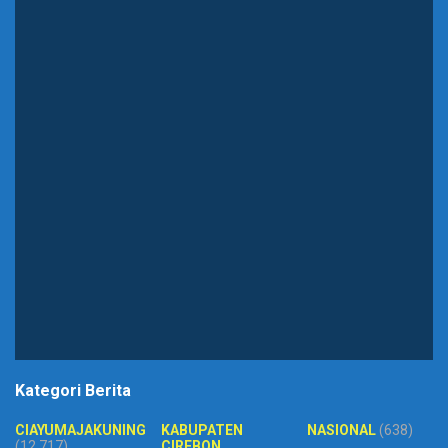
Kategori Berita
CIAYUMAJAKUNING
KABUPATEN
NASIONAL
(638)
(12,717)
CIREBON