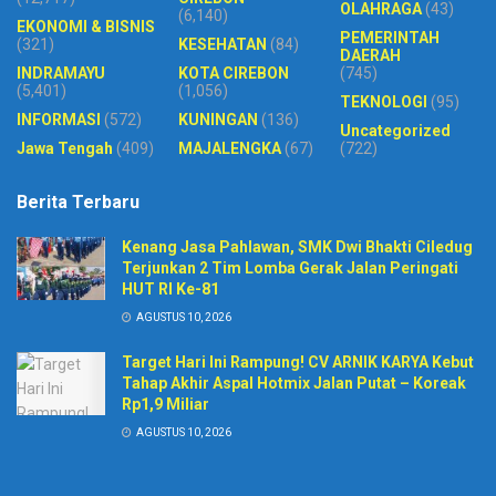
OLAHRAGA
(43)
(6,140)
EKONOMI & BISNIS
PEMERINTAH
(321)
KESEHATAN
(84)
DAERAH
INDRAMAYU
KOTA CIREBON
(745)
(5,401)
(1,056)
TEKNOLOGI
(95)
INFORMASI
(572)
KUNINGAN
(136)
Uncategorized
Jawa Tengah
(409)
MAJALENGKA
(67)
(722)
Berita Terbaru
Kenang Jasa Pahlawan, SMK Dwi Bhakti Ciledug
Terjunkan 2 Tim Lomba Gerak Jalan Peringati
HUT RI Ke-81
AGUSTUS 10, 2026
Target Hari Ini Rampung! CV ARNIK KARYA Kebut
Tahap Akhir Aspal Hotmix Jalan Putat – Koreak
Rp1,9 Miliar
AGUSTUS 10, 2026