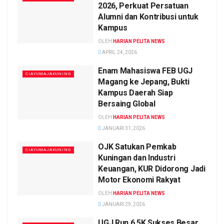
2026, Perkuat Persatuan
Alumni dan Kontribusi untuk
Kampus
OLEH
HARIAN PELITA NEWS
APRIL 24, 2026
Enam Mahasiswa FEB UGJ
CIAYUMAJAKUNING
Magang ke Jepang, Bukti
Kampus Daerah Siap
Bersaing Global
OLEH
HARIAN PELITA NEWS
JANUARI 31, 2026
OJK Satukan Pemkab
CIAYUMAJAKUNING
Kuningan dan Industri
Keuangan, KUR Didorong Jadi
Motor Ekonomi Rakyat
OLEH
HARIAN PELITA NEWS
JANUARI 29, 2026
UGJ Run 6.5K Sukses Besar,