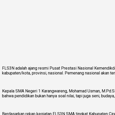
FLS3N adalah ajang resmi Pusat Prestasi Nasional Kemendikd
kabupaten/kota, provinsi, nasional. Pemenang nasional akan ter
Kepala SMA Negeri 1 Karangwareng, Mohamad Usman, M.Pd.Si men
bahwa pendidikan bukan hanya soal nilai, tapi juga seni, buday
Berdasarkan rekap kegiatan FLS3N SMA tingkat Kabupaten Cireb