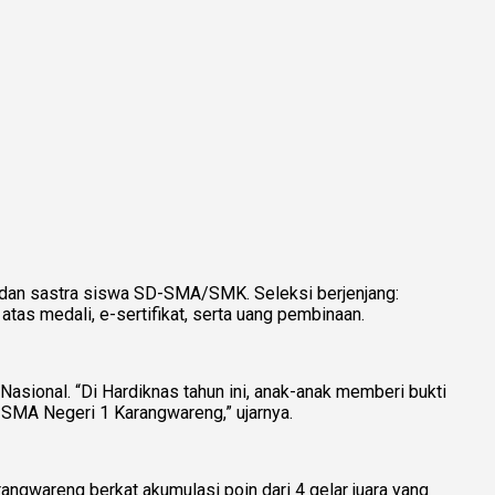
 dan sastra siswa SD-SMA/SMK. Seleksi berjenjang:
tas medali, e-sertifikat, serta uang pembinaan.
sional. “Di Hardiknas tahun ini, anak-anak memberi bukti
a SMA Negeri 1 Karangwareng,” ujarnya.
ngwareng berkat akumulasi poin dari 4 gelar juara yang