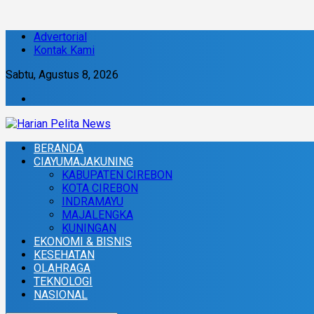
Advertorial
Kontak Kami
Sabtu, Agustus 8, 2026
BERANDA
CIAYUMAJAKUNING
KABUPATEN CIREBON
KOTA CIREBON
INDRAMAYU
MAJALENGKA
KUNINGAN
EKONOMI & BISNIS
KESEHATAN
OLAHRAGA
TEKNOLOGI
NASIONAL