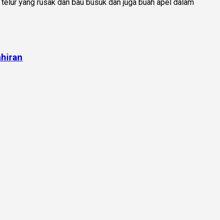
elur yang rusak dan bau busuk dan juga buah apel dalam
hiran