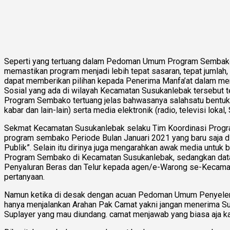
Seperti yang tertuang dalam Pedoman Umum Program Sembako
memastikan program menjadi lebih tepat sasaran, tepat jumlah,
dapat memberikan pilihan kepada Penerima Manfa’at dalam mem
Sosial yang ada di wilayah Kecamatan Susukanlebak tersebut 
Program Sembako tertuang jelas bahwasanya salahsatu bentuk 
kabar dan lain-lain) serta media elektronik (radio, televisi lokal,
Sekmat Kecamatan Susukanlebak selaku Tim Koordinasi Program
program sembako Periode Bulan Januari 2021 yang baru saja di
Publik”. Selain itu dirinya juga mengarahkan awak media unt
Program Sembako di Kecamatan Susukanlebak, sedangkan data yan
Penyaluran Beras dan Telur kepada agen/e-Warong se-Kecamata
pertanyaan.
Namun ketika di desak dengan acuan Pedoman Umum Penyelengg
hanya menjalankan Arahan Pak Camat yakni jangan menerima Suppli
Suplayer yang mau diundang. camat menjawab yang biasa aja ka