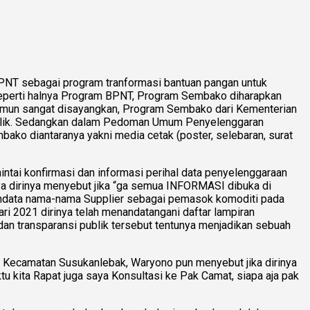
T sebagai program tranformasi bantuan pangan untuk
i. Seperti halnya Program BPNT, Program Sembako diharapkan
Namun sangat disayangkan, Program Sembako dari Kementerian
 publik. Sedangkan dalam Pedoman Umum Penyelenggaran
ko diantaranya yakni media cetak (poster, selebaran, surat
ai konfirmasi dan informasi perihal data penyelenggaraan
ya dirinya menyebut jika “ga semua INFORMASI dibuka di
 mendata nama-nama Supplier sebagai pemasok komoditi pada
ri 2021 dirinya telah menandatangani daftar lampiran
n transparansi publik tersebut tentunya menjadikan sebuah
 Kecamatan Susukanlebak, Waryono pun menyebut jika dirinya
tu kita Rapat juga saya Konsultasi ke Pak Camat, siapa aja pak