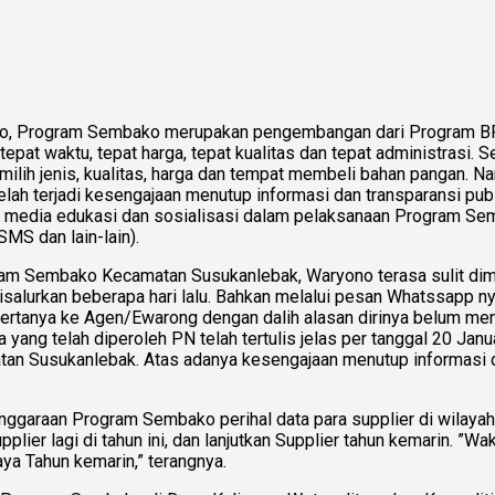
, Program Sembako merupakan pengembangan dari Program BPN
 tepat waktu, tepat harga, tepat kualitas dan tepat administras
ilih jenis, kualitas, harga dan tempat membeli bahan pangan. 
telah terjadi kesengajaan menutup informasi dan transparansi
media edukasi dan sosialisasi dalam pelaksanaan Program Semba
 SMS dan lain-lain).
 Sembako Kecamatan Susukanlebak, Waryono terasa sulit dimint
salurkan beberapa hari lalu. Bahkan melalui pesan Whatssapp n
uk bertanya ke Agen/Ewarong dengan dalih alasan dirinya belum
g telah diperoleh PN telah tertulis jelas per tanggal 20 Janua
n Susukanlebak. Atas adanya kesengajaan menutup informasi da
araan Program Sembako perihal data para supplier di wilayah
er lagi di tahun ini, dan lanjutkan Supplier tahun kemarin. ”Wak
ya Tahun kemarin,” terangnya.