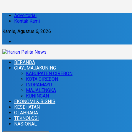
Advertorial
Kontak Kami
Kamis, Agustus 6, 2026
BERANDA
CIAYUMAJAKUNING
KABUPATEN CIREBON
KOTA CIREBON
INDRAMAYU
MAJALENGKA
KUNINGAN
EKONOMI & BISNIS
KESEHATAN
OLAHRAGA
TEKNOLOGI
NASIONAL