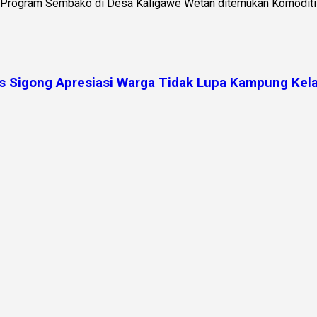
 Program Sembako di Desa Kaligawe Wetan ditemukan Komoditi t
 Sigong Apresiasi Warga Tidak Lupa Kampung Kela