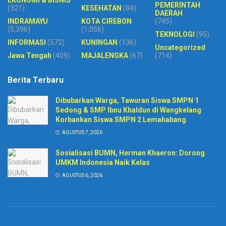
PEMERINTAH
(321)
KESEHATAN
(84)
DAERAH
INDRAMAYU
KOTA CIREBON
(745)
(5,396)
(1,056)
TEKNOLOGI
(95)
INFORMASI
(572)
KUNINGAN
(136)
Uncategorized
Jawa Tengah
(409)
MAJALENGKA
(67)
(714)
Berita Terbaru
Dibubarkan Warga, Tawuran Siswa SMPN 1
Sedong & SMP Ibnu Khaldun di Wangkelang
Korbankan Siswa SMPN 2 Lemahabang
AGUSTUS 7, 2026
Sosialisasi BUMN, Herman Khaeron: Dorong
UMKM Indonesia Naik Kelas
AGUSTUS 6, 2026