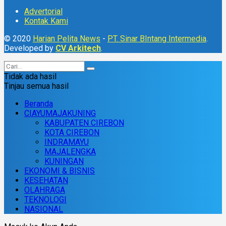
Advertorial
Kontak Kami
© 2020
Harian Pelita News
-
PT. Sinar BIntang Intermedia
.
Developed by
CV Arkitech
.
Tidak ada hasil
Tinjau semua hasil
Beranda
CIAYUMAJAKUNING
KABUPATEN CIREBON
KOTA CIREBON
INDRAMAYU
MAJALENGKA
KUNINGAN
EKONOMI & BISNIS
KESEHATAN
OLAHRAGA
TEKNOLOGI
NASIONAL