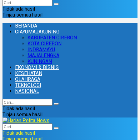
Tidak ada hasil
Tinjau semua hasil
BERANDA
CIAYUMAJAKUNING
KABUPATEN CIREBON
KOTA CIREBON
INDRAMAYU
MAJALENGKA
KUNINGAN
EKONOMI & BISNIS
KESEHATAN
OLAHRAGA
TEKNOLOGI
NASIONAL
Tidak ada hasil
Tinjau semua hasil
Tidak ada hasil
Tinjau semua hasil