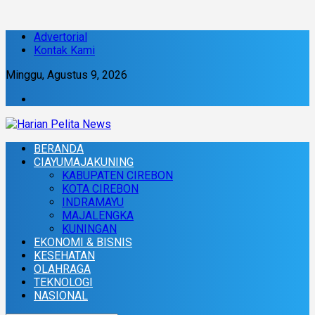
Advertorial
Kontak Kami
Minggu, Agustus 9, 2026
BERANDA
CIAYUMAJAKUNING
KABUPATEN CIREBON
KOTA CIREBON
INDRAMAYU
MAJALENGKA
KUNINGAN
EKONOMI & BISNIS
KESEHATAN
OLAHRAGA
TEKNOLOGI
NASIONAL