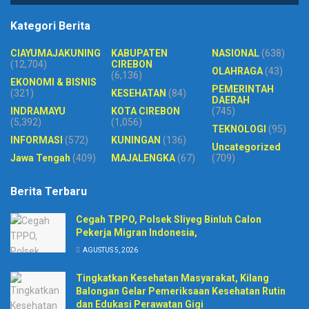
Kategori Berita
CIAYUMAJAKUNING
KABUPATEN
NASIONAL
(638)
(12,704)
CIREBON
OLAHRAGA
(43)
(6,136)
EKONOMI & BISNIS
PEMERINTAH
(321)
KESEHATAN
(84)
DAERAH
INDRAMAYU
KOTA CIREBON
(745)
(5,392)
(1,056)
TEKNOLOGI
(95)
INFORMASI
(572)
KUNINGAN
(136)
Uncategorized
Jawa Tengah
(409)
MAJALENGKA
(67)
(709)
Berita Terbaru
Cegah TPPO, Polsek Sliyeg Binluh Calon
Pekerja Migran Indonesia,
AGUSTUS 5, 2026
Tingkatkan Kesehatan Masyarakat, Kilang
Balongan Gelar Pemeriksaan Kesehatan Rutin
dan Edukasi Perawatan Gigi