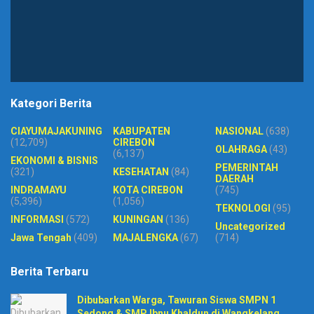
Kategori Berita
CIAYUMAJAKUNING
KABUPATEN
NASIONAL
(638)
(12,709)
CIREBON
OLAHRAGA
(43)
(6,137)
EKONOMI & BISNIS
PEMERINTAH
(321)
KESEHATAN
(84)
DAERAH
INDRAMAYU
KOTA CIREBON
(745)
(5,396)
(1,056)
TEKNOLOGI
(95)
INFORMASI
(572)
KUNINGAN
(136)
Uncategorized
Jawa Tengah
(409)
MAJALENGKA
(67)
(714)
Berita Terbaru
Dibubarkan Warga, Tawuran Siswa SMPN 1
Sedong & SMP Ibnu Khaldun di Wangkelang