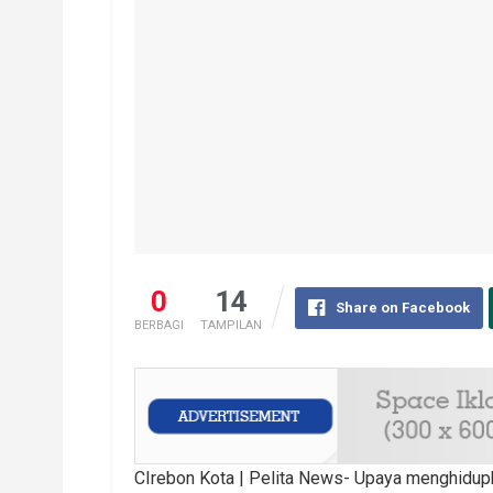
0
14
Share on Facebook
BERBAGI
TAMPILAN
CIrebon Kota | Pelita News- Upaya menghidupk