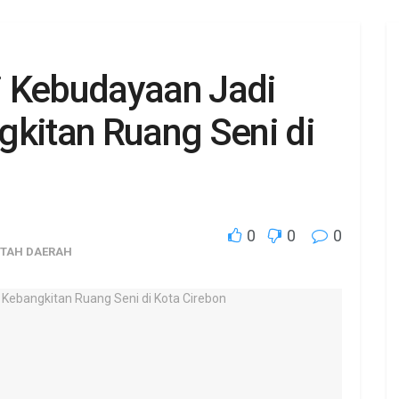
i Kebudayaan Jadi
itan Ruang Seni di
0
0
0
TAH DAERAH