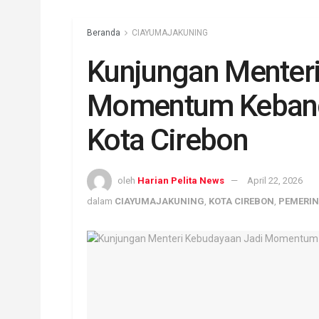
Beranda
CIAYUMAJAKUNING
Kunjungan Menter
Momentum Kebangk
Kota Cirebon
oleh
Harian Pelita News
April 22, 2026
dalam
CIAYUMAJAKUNING
,
KOTA CIREBON
,
PEMERIN