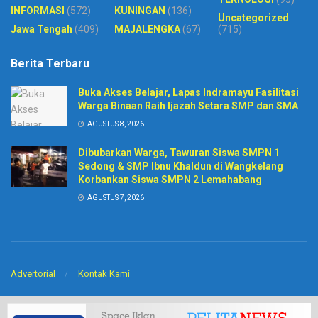
INFORMASI
(572)
KUNINGAN
(136)
Uncategorized
Jawa Tengah
(409)
MAJALENGKA
(67)
(715)
Berita Terbaru
Buka Akses Belajar, Lapas Indramayu Fasilitasi
Warga Binaan Raih Ijazah Setara SMP dan SMA
AGUSTUS 8, 2026
Dibubarkan Warga, Tawuran Siswa SMPN 1
Sedong & SMP Ibnu Khaldun di Wangkelang
Korbankan Siswa SMPN 2 Lemahabang
AGUSTUS 7, 2026
Advertorial
Kontak Kami
© 2020
Harian Pelita News
-
PT. Sinar BIntang Intermedia
. Developed by
CV
Arkitech
.