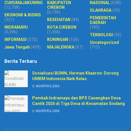
CIAYUMAJAKUNING
KABUPATEN
NASIONAL
(638)
(12,708)
CIREBON
OLAHRAGA
(43)
(6,136)
EKONOMI & BISNIS
PEMERINTAH
(321)
KESEHATAN
(84)
DAERAH
INDRAMAYU
KOTA CIREBON
(745)
(5,396)
(1,056)
TEKNOLOGI
(95)
INFORMASI
(572)
KUNINGAN
(136)
Uncategorized
Jawa Tengah
(409)
MAJALENGKA
(67)
(713)
Berita Terbaru
Sosialisasi BUMN, Herman Khaeron: Dorong
UMKM Indonesia Naik Kelas
AGUSTUS 6, 2026
Pemkab Indramayu dan BPS Canangkan Desa
Cantik 2026 di Tiga Desa di Kecamatan Sindang
AGUSTUS 6, 2026