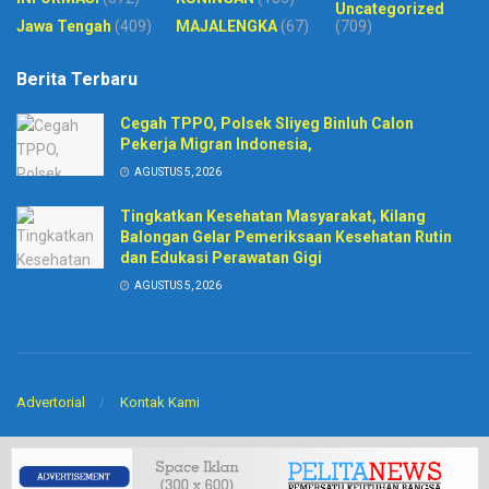
Uncategorized
Jawa Tengah
(409)
MAJALENGKA
(67)
(709)
Berita Terbaru
Cegah TPPO, Polsek Sliyeg Binluh Calon
Pekerja Migran Indonesia,
AGUSTUS 5, 2026
Tingkatkan Kesehatan Masyarakat, Kilang
Balongan Gelar Pemeriksaan Kesehatan Rutin
dan Edukasi Perawatan Gigi
AGUSTUS 5, 2026
Advertorial
Kontak Kami
© 2020
Harian Pelita News
-
PT. Sinar BIntang Intermedia
. Developed by
CV
Arkitech
.