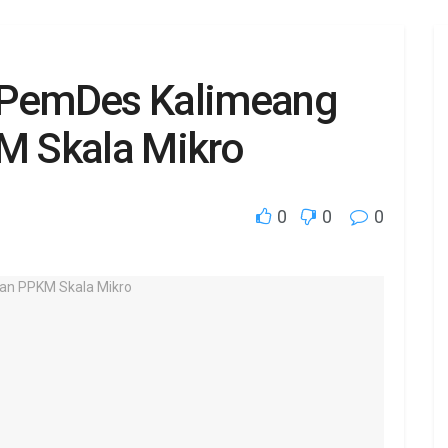
, PemDes Kalimeang
 Skala Mikro
0
0
0