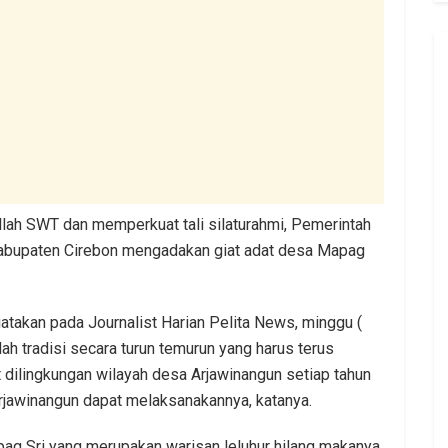
lah SWT dan memperkuat tali silaturahmi, Pemerintah
abupaten Cirebon mengadakan giat adat desa Mapag
akan pada Journalist Harian Pelita News, minggu (
h tradisi secara turun temurun yang harus terus
 dilingkungan wilayah desa Arjawinangun setiap tahun
Arjawinangun dapat melaksanakannya, katanya.
pag Sri yang merupakan warisan leluhur hilang makanya