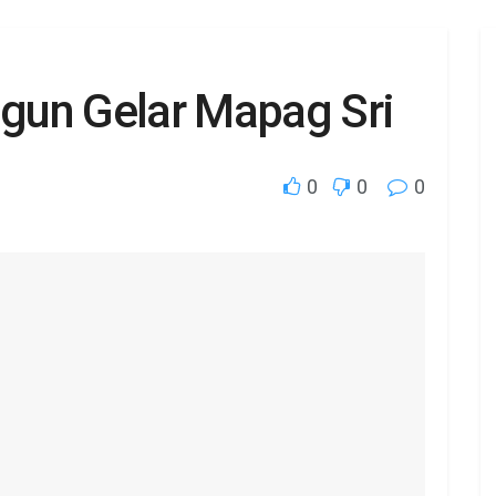
gun Gelar Mapag Sri
0
0
0