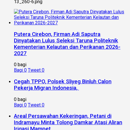
13_260-6.png
Putera Cirebon, Firman Adi Saputra
Dinyatakan Lulus Seleksi Taruna Politeknik
Kementerian Kelautan dan Perikanan 2026-
2027
0 bagi
Bagi
0
Tweet
0
Cegah TPPO, Polsek Sliyeg Binluh Calon
Pekerja Migran Indonesia,
0 bagi
Bagi
0
Tweet
0
Areal Persawahan Kekeringan, Petani di
Indramayu Minta Tolong Damkar Atasi Aliran
Irigasi Mampet