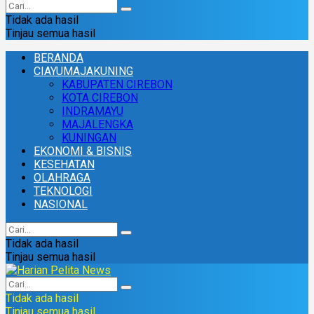
Tidak ada hasil
Tinjau semua hasil
BERANDA
CIAYUMAJAKUNING
KABUPATEN CIREBON
KOTA CIREBON
INDRAMAYU
MAJALENGKA
KUNINGAN
EKONOMI & BISNIS
KESEHATAN
OLAHRAGA
TEKNOLOGI
NASIONAL
Tidak ada hasil
Tinjau semua hasil
Tidak ada hasil
Tinjau semua hasil