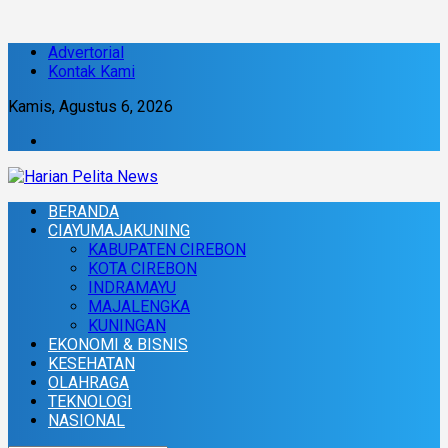
Advertorial
Kontak Kami
Kamis, Agustus 6, 2026
BERANDA
CIAYUMAJAKUNING
KABUPATEN CIREBON
KOTA CIREBON
INDRAMAYU
MAJALENGKA
KUNINGAN
EKONOMI & BISNIS
KESEHATAN
OLAHRAGA
TEKNOLOGI
NASIONAL