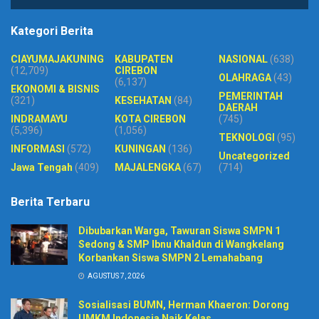
Kategori Berita
CIAYUMAJAKUNING
KABUPATEN
NASIONAL
(638)
(12,709)
CIREBON
OLAHRAGA
(43)
(6,137)
EKONOMI & BISNIS
PEMERINTAH
(321)
KESEHATAN
(84)
DAERAH
INDRAMAYU
KOTA CIREBON
(745)
(5,396)
(1,056)
TEKNOLOGI
(95)
INFORMASI
(572)
KUNINGAN
(136)
Uncategorized
Jawa Tengah
(409)
MAJALENGKA
(67)
(714)
Berita Terbaru
Dibubarkan Warga, Tawuran Siswa SMPN 1
Sedong & SMP Ibnu Khaldun di Wangkelang
Korbankan Siswa SMPN 2 Lemahabang
AGUSTUS 7, 2026
Sosialisasi BUMN, Herman Khaeron: Dorong
UMKM Indonesia Naik Kelas