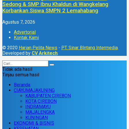
Sedong & SMP Ibnu Khaldun di Wangkelang
Korbankan Siswa SMPN 2 Lemahabang
Agustus 7, 2026
Advertorial
Kontak Kami
© 2020
Harian Pelita News
-
PT. Sinar BIntang Intermedia
.
Developed by
CV Arkitech
.
Tidak ada hasil
Tinjau semua hasil
Beranda
CIAYUMAJAKUNING
KABUPATEN CIREBON
KOTA CIREBON
INDRAMAYU
MAJALENGKA
KUNINGAN
EKONOMI & BISNIS
KESEHATAN