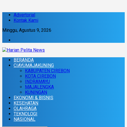
Advertorial
Kontak Kami
Minggu, Agustus 9, 2026
BERANDA
CIAYUMAJAKUNING
KABUPATEN CIREBON
KOTA CIREBON
INDRAMAYU
MAJALENGKA
KUNINGAN
EKONOMI & BISNIS
KESEHATAN
OLAHRAGA
TEKNOLOGI
NASIONAL