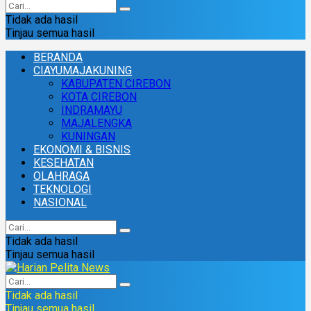
Tidak ada hasil
Tinjau semua hasil
BERANDA
CIAYUMAJAKUNING
KABUPATEN CIREBON
KOTA CIREBON
INDRAMAYU
MAJALENGKA
KUNINGAN
EKONOMI & BISNIS
KESEHATAN
OLAHRAGA
TEKNOLOGI
NASIONAL
Tidak ada hasil
Tinjau semua hasil
Tidak ada hasil
Tinjau semua hasil