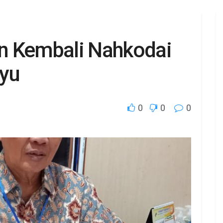
n Kembali Nahkodai
ayu
0
0
0