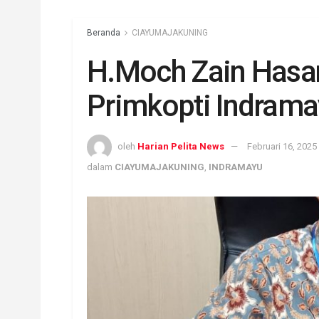
Beranda
CIAYUMAJAKUNING
H.Moch Zain Hasa
Primkopti Indram
oleh
Harian Pelita News
Februari 16, 2025
dalam
CIAYUMAJAKUNING
,
INDRAMAYU