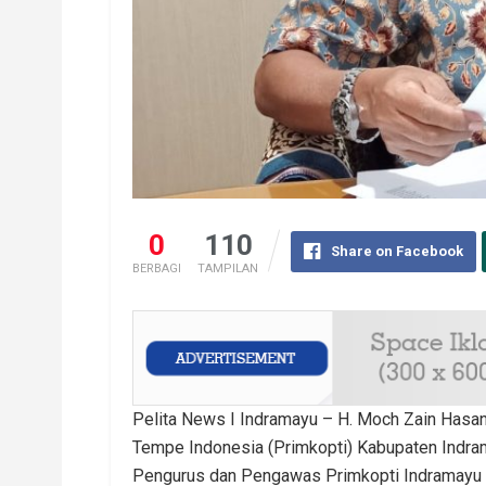
0
110
Share on Facebook
BERBAGI
TAMPILAN
Pelita News I Indramayu – H. Moch Zain Hasa
Tempe Indonesia (Primkopti) Kabupaten Indrama
Pengurus dan Pengawas Primkopti Indramayu p