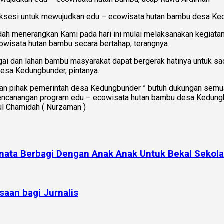
suksesi untuk mewujudkan edu – ecowisata hutan bambu desa Ked
midah menerangkan Kami pada hari ini mulai melaksanakan kegiata
owisata hutan bambu secara bertahap, terangnya.
gai dan lahan bambu masyarakat dapat bergerak hatinya untuk sa
esa Kedungbunder, pintanya.
gan pihak pemerintah desa Kedungbunder ” butuh dukungan semua
encanangan program edu – ecowisata hutan bambu desa Kedungb
ul Chamidah ( Nurzaman )
nata Berbagi Dengan Anak Anak Untuk Bekal Sekol
saan bagi Jurnalis