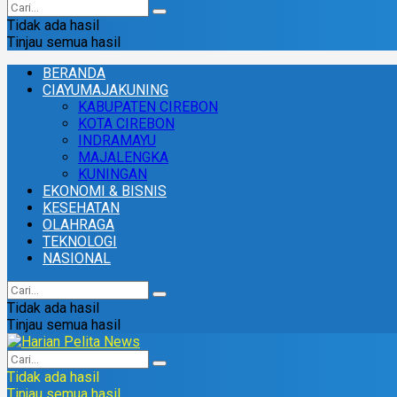
Tidak ada hasil
Tinjau semua hasil
BERANDA
CIAYUMAJAKUNING
KABUPATEN CIREBON
KOTA CIREBON
INDRAMAYU
MAJALENGKA
KUNINGAN
EKONOMI & BISNIS
KESEHATAN
OLAHRAGA
TEKNOLOGI
NASIONAL
Tidak ada hasil
Tinjau semua hasil
Tidak ada hasil
Tinjau semua hasil