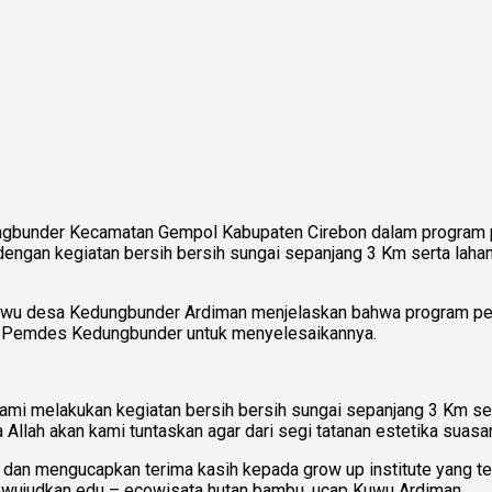
ngbunder Kecamatan Gempol Kabupaten Cirebon dalam program 
gan kegiatan bersih bersih sungai sepanjang 3 Km serta lahan 
Kuwu desa Kedungbunder Ardiman menjelaskan bahwa program p
ari Pemdes Kedungbunder untuk menyelesaikannya.
 kami melakukan kegiatan bersih bersih sungai sepanjang 3 Km se
Allah akan kami tuntaskan agar dari segi tatanan estetika suasan
dan mengucapkan terima kasih kepada grow up institute yang 
mewujudkan edu – ecowisata hutan bambu, ucap Kuwu Ardiman