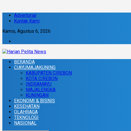
Advertorial
Kontak Kami
Kamis, Agustus 6, 2026
BERANDA
CIAYUMAJAKUNING
KABUPATEN CIREBON
KOTA CIREBON
INDRAMAYU
MAJALENGKA
KUNINGAN
EKONOMI & BISNIS
KESEHATAN
OLAHRAGA
TEKNOLOGI
NASIONAL