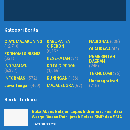
Kategori Berita
CIAYUMAJAKUNING
KABUPATEN
NASIONAL
(638)
(12,710)
CIREBON
OLAHRAGA
(43)
(6,137)
EKONOMI & BISNIS
PEMERINTAH
(321)
KESEHATAN
(84)
DAERAH
INDRAMAYU
KOTA CIREBON
(745)
(5,397)
(1,056)
TEKNOLOGI
(95)
INFORMASI
(572)
KUNINGAN
(136)
Uncategorized
Jawa Tengah
(409)
MAJALENGKA
(67)
(715)
Berita Terbaru
Buka Akses Belajar, Lapas Indramayu Fasilitasi
Warga Binaan Raih Ijazah Setara SMP dan SMA
AGUSTUS 8, 2026