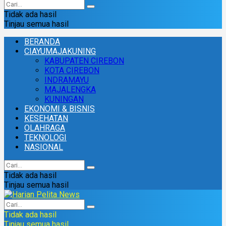
Tidak ada hasil
Tinjau semua hasil
BERANDA
CIAYUMAJAKUNING
KABUPATEN CIREBON
KOTA CIREBON
INDRAMAYU
MAJALENGKA
KUNINGAN
EKONOMI & BISNIS
KESEHATAN
OLAHRAGA
TEKNOLOGI
NASIONAL
Tidak ada hasil
Tinjau semua hasil
Tidak ada hasil
Tinjau semua hasil