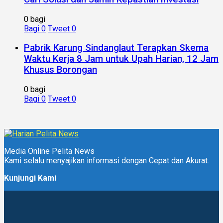
0 bagi
Bagi
0
Tweet
0
Pabrik Karung Sindanglaut Terapkan Skema
Waktu Kerja 8 Jam untuk Upah Harian, 12 Jam
Khusus Borongan
0 bagi
Bagi
0
Tweet
0
Media Online Pelita News
Kami selalu menyajikan informasi dengan Cepat dan Akurat.
Kunjungi Kami