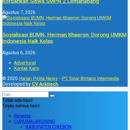
Korbankan Siswa SMPN 2 Lemahabang
Agustus 7, 2026
Sosialisasi BUMN, Herman Khaeron: Dorong UMKM
Indonesia Naik Kelas
Agustus 6, 2026
Advertorial
Kontak Kami
© 2020
Harian Pelita News
-
PT. Sinar BIntang Intermedia
.
Developed by
CV Arkitech
.
Tidak ada hasil
Tinjau semua hasil
Beranda
CIAYUMAJAKUNING
KABUPATEN CIREBON