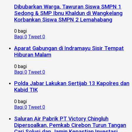
Dibubarkan Warga, Tawuran Siswa SMPN 1
Sedong & SMP Ibnu Khaldun di Wangkelang
Korbankan Siswa SMPN 2 Lemahabang
0 bagi
Bagi
0
Tweet
0
Aparat Gabungan di Indramayu Sisir Tempat
Hiburan Malam
0 bagi
Bagi
0
Tweet
0
Polda Jabar Lakukan Sertijab 13 Kapolres dan
Kabid TIK
0 bagi
Bagi
0
Tweet
0
Saluran Air Pabrik PT Victory Chingluh
Dipersoalkan, Pemkab Cirebon Turun Tangan
Cari Solusi dan Jamin Kepastian Investasi