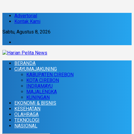
Advertorial
Kontak Kami
Sabtu, Agustus 8, 2026
BERANDA
CIAYUMAJAKUNING
KABUPATEN CIREBON
KOTA CIREBON
INDRAMAYU
MAJALENGKA
KUNINGAN
EKONOMI & BISNIS
KESEHATAN
OLAHRAGA
TEKNOLOGI
NASIONAL