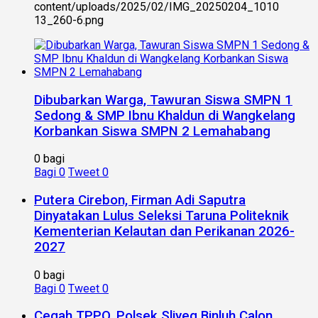
content/uploads/2025/02/IMG_20250204_1010
13_260-6.png
Dibubarkan Warga, Tawuran Siswa SMPN 1
Sedong & SMP Ibnu Khaldun di Wangkelang
Korbankan Siswa SMPN 2 Lemahabang
0 bagi
Bagi
0
Tweet
0
Putera Cirebon, Firman Adi Saputra
Dinyatakan Lulus Seleksi Taruna Politeknik
Kementerian Kelautan dan Perikanan 2026-
2027
0 bagi
Bagi
0
Tweet
0
Cegah TPPO, Polsek Sliyeg Binluh Calon