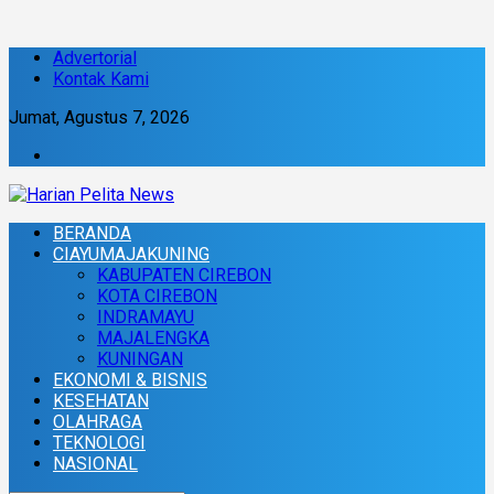
Advertorial
Kontak Kami
Jumat, Agustus 7, 2026
BERANDA
CIAYUMAJAKUNING
KABUPATEN CIREBON
KOTA CIREBON
INDRAMAYU
MAJALENGKA
KUNINGAN
EKONOMI & BISNIS
KESEHATAN
OLAHRAGA
TEKNOLOGI
NASIONAL