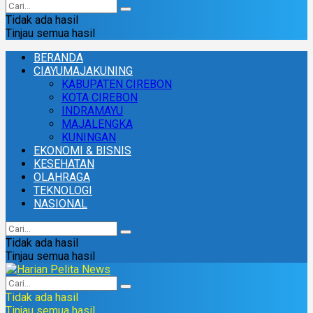
Tidak ada hasil
Tinjau semua hasil
BERANDA
CIAYUMAJAKUNING
KABUPATEN CIREBON
KOTA CIREBON
INDRAMAYU
MAJALENGKA
KUNINGAN
EKONOMI & BISNIS
KESEHATAN
OLAHRAGA
TEKNOLOGI
NASIONAL
Tidak ada hasil
Tinjau semua hasil
Tidak ada hasil
Tinjau semua hasil