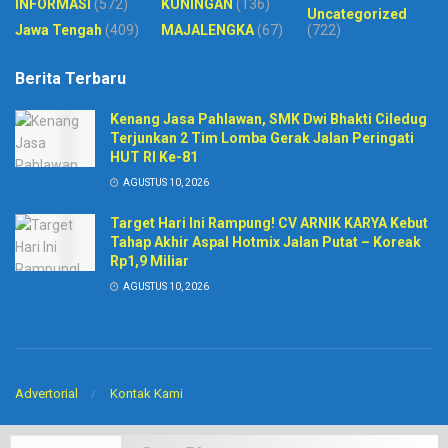
INFORMASI
(572)
KUNINGAN
(136)
Uncategorized
Jawa Tengah
(409)
MAJALENGKA
(67)
(722)
Berita Terbaru
Kenang Jasa Pahlawan, SMK Dwi Bhakti Ciledug
Terjunkan 2 Tim Lomba Gerak Jalan Peringati
HUT RI Ke-81
AGUSTUS 10, 2026
Target Hari Ini Rampung! CV ARNIK KARYA Kebut
Tahap Akhir Aspal Hotmix Jalan Putat – Koreak
Rp1,9 Miliar
AGUSTUS 10, 2026
Advertorial
Kontak Kami
© 2020
Harian Pelita News
-
PT. Sinar BIntang Intermedia
. Developed by
CV