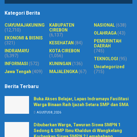
Kategori Berita
CIAYUMAJAKUNING
KABUPATEN
NASIONAL
(638)
(12,710)
CIREBON
OLAHRAGA
(43)
(6,137)
EKONOMI & BISNIS
PEMERINTAH
(321)
KESEHATAN
(84)
DAERAH
INDRAMAYU
KOTA CIREBON
(745)
(5,397)
(1,056)
TEKNOLOGI
(95)
INFORMASI
(572)
KUNINGAN
(136)
Uncategorized
Jawa Tengah
(409)
MAJALENGKA
(67)
(715)
Berita Terbaru
Buka Akses Belajar, Lapas Indramayu Fasilitasi
Warga Binaan Raih Ijazah Setara SMP dan SMA
AGUSTUS 8, 2026
Dibubarkan Warga, Tawuran Siswa SMPN 1
Sedong & SMP Ibnu Khaldun di Wangkelang
Korbankan Siswa SMPN 2 Lemahabang