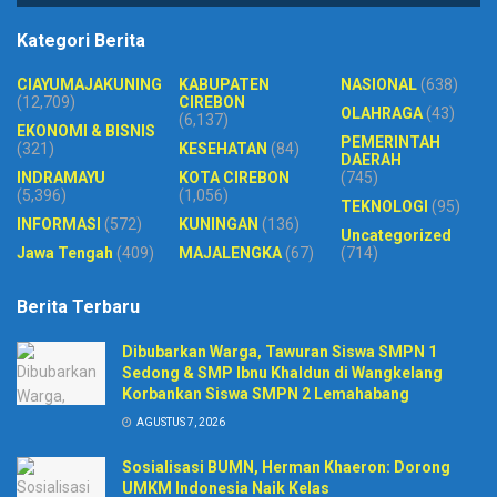
Kategori Berita
CIAYUMAJAKUNING
KABUPATEN
NASIONAL
(638)
(12,709)
CIREBON
OLAHRAGA
(43)
(6,137)
EKONOMI & BISNIS
PEMERINTAH
(321)
KESEHATAN
(84)
DAERAH
INDRAMAYU
KOTA CIREBON
(745)
(5,396)
(1,056)
TEKNOLOGI
(95)
INFORMASI
(572)
KUNINGAN
(136)
Uncategorized
Jawa Tengah
(409)
MAJALENGKA
(67)
(714)
Berita Terbaru
Dibubarkan Warga, Tawuran Siswa SMPN 1
Sedong & SMP Ibnu Khaldun di Wangkelang
Korbankan Siswa SMPN 2 Lemahabang
AGUSTUS 7, 2026
Sosialisasi BUMN, Herman Khaeron: Dorong
UMKM Indonesia Naik Kelas