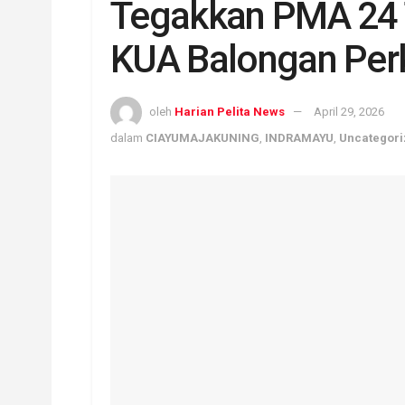
Tegakkan PMA 24 
KUA Balongan Perk
oleh
Harian Pelita News
April 29, 2026
dalam
CIAYUMAJAKUNING
,
INDRAMAYU
,
Uncategor