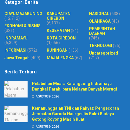
Kategori Berita
CIAYUMAJAKUNING
KABUPATEN
NASIONAL
(638)
(12,712)
CIREBON
OLAHRAGA
(43)
(6,137)
EKONOMI & BISNIS
PEMERINTAH
(321)
KESEHATAN
(84)
DAERAH
INDRAMAYU
KOTA CIREBON
(745)
(5,399)
(1,056)
TEKNOLOGI
(95)
INFORMASI
(572)
KUNINGAN
(136)
Uncategorized
Jawa Tengah
(409)
MAJALENGKA
(67)
(717)
Berita Terbaru
Pelabuhan Muara Karangsong Indramayu
Dangkal Parah, para Nelayan Banyak Merugi
AGUSTUS 9, 2026
Kemanunggalan TNI dan Rakyat: Pengecoran
Jembatan Garuda Haurgeulis Bukti Budaya
Gotong Royong Masih Kuat
AGUSTUS 9, 2026