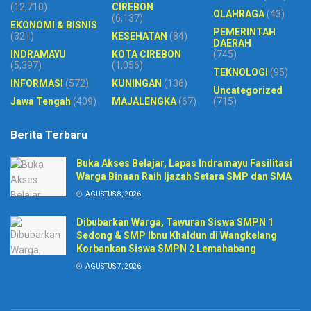
(12,710)
CIREBON
OLAHRAGA
(43)
(6,137)
EKONOMI & BISNIS
PEMERINTAH
(321)
KESEHATAN
(84)
DAERAH
INDRAMAYU
KOTA CIREBON
(745)
(5,397)
(1,056)
TEKNOLOGI
(95)
INFORMASI
(572)
KUNINGAN
(136)
Uncategorized
Jawa Tengah
(409)
MAJALENGKA
(67)
(715)
Berita Terbaru
Buka Akses Belajar, Lapas Indramayu Fasilitasi
Warga Binaan Raih Ijazah Setara SMP dan SMA
AGUSTUS 8, 2026
Dibubarkan Warga, Tawuran Siswa SMPN 1
Sedong & SMP Ibnu Khaldun di Wangkelang
Korbankan Siswa SMPN 2 Lemahabang
AGUSTUS 7, 2026