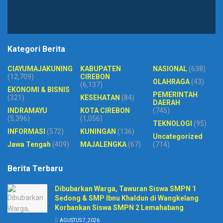
Kategori Berita
CIAYUMAJAKUNING
KABUPATEN
NASIONAL
(638)
(12,709)
CIREBON
OLAHRAGA
(43)
(6,137)
EKONOMI & BISNIS
PEMERINTAH
(321)
KESEHATAN
(84)
DAERAH
INDRAMAYU
KOTA CIREBON
(745)
(5,396)
(1,056)
TEKNOLOGI
(95)
INFORMASI
(572)
KUNINGAN
(136)
Uncategorized
Jawa Tengah
(409)
MAJALENGKA
(67)
(714)
Berita Terbaru
Dibubarkan Warga, Tawuran Siswa SMPN 1
Sedong & SMP Ibnu Khaldun di Wangkelang
Korbankan Siswa SMPN 2 Lemahabang
AGUSTUS 7, 2026