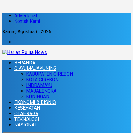
Advertorial
Kontak Kami
Kamis, Agustus 6, 2026
BERANDA
CIAYUMAJAKUNING
KABUPATEN CIREBON
KOTA CIREBON
INDRAMAYU
MAJALENGKA
KUNINGAN
EKONOMI & BISNIS
KESEHATAN
OLAHRAGA
TEKNOLOGI
NASIONAL