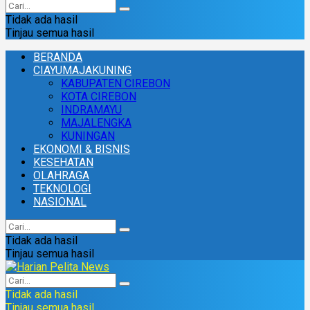
Tidak ada hasil
Tinjau semua hasil
BERANDA
CIAYUMAJAKUNING
KABUPATEN CIREBON
KOTA CIREBON
INDRAMAYU
MAJALENGKA
KUNINGAN
EKONOMI & BISNIS
KESEHATAN
OLAHRAGA
TEKNOLOGI
NASIONAL
Tidak ada hasil
Tinjau semua hasil
Tidak ada hasil
Tinjau semua hasil