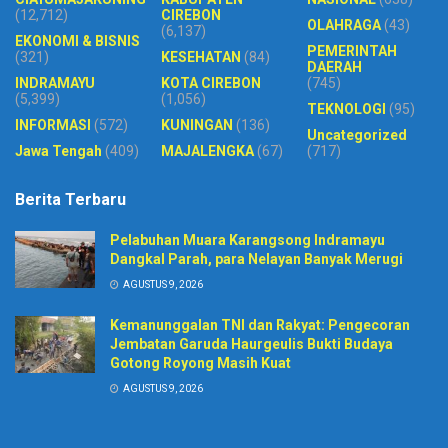
(12,712)
CIREBON
OLAHRAGA
(43)
(6,137)
EKONOMI & BISNIS
PEMERINTAH
(321)
KESEHATAN
(84)
DAERAH
INDRAMAYU
KOTA CIREBON
(745)
(5,399)
(1,056)
TEKNOLOGI
(95)
INFORMASI
(572)
KUNINGAN
(136)
Uncategorized
Jawa Tengah
(409)
MAJALENGKA
(67)
(717)
Berita Terbaru
Pelabuhan Muara Karangsong Indramayu
Dangkal Parah, para Nelayan Banyak Merugi
AGUSTUS 9, 2026
Kemanunggalan TNI dan Rakyat: Pengecoran
Jembatan Garuda Haurgeulis Bukti Budaya
Gotong Royong Masih Kuat
AGUSTUS 9, 2026