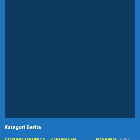
Kategori Berita
CIAYUMAJAKUNING
KABUPATEN
NASIONAL
(638)