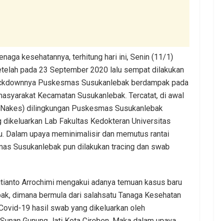
aga kesehatannya, terhitung hari ini, Senin (11/1)
telah pada 23 September 2020 lalu sempat dilakukan
 Lockdownnya Puskesmas Susukanlebak berdampak pada
masyarakat Kecamatan Susukanlebak. Tercatat, di awal
n (Nakes) dilingkungan Puskesmas Susukanlebak
g dikeluarkan Lab Fakultas Kedokteran Universitas
lu. Dalam upaya meminimalisir dan memutus rantai
mas Susukanlebak pun dilakukan tracing dan swab
tianto Arrochimi mengakui adanya temuan kasus baru
k, dimana bermula dari salahsatu Tanaga Kesehatan
 Covid-19 hasil swab yang dikeluarkan oleh
 Sunan Gunung Jati Kota Cirebon. Maka dalam upaya