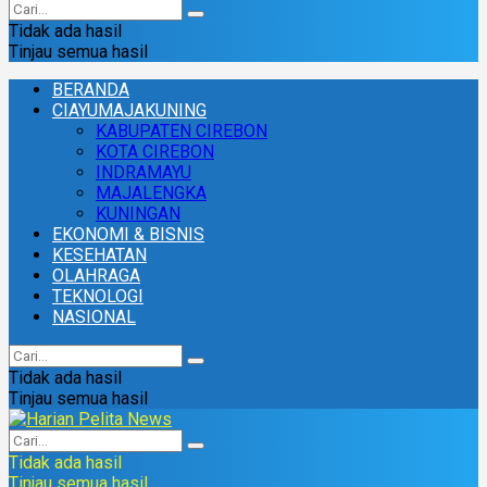
Tidak ada hasil
Tinjau semua hasil
BERANDA
CIAYUMAJAKUNING
KABUPATEN CIREBON
KOTA CIREBON
INDRAMAYU
MAJALENGKA
KUNINGAN
EKONOMI & BISNIS
KESEHATAN
OLAHRAGA
TEKNOLOGI
NASIONAL
Tidak ada hasil
Tinjau semua hasil
Tidak ada hasil
Tinjau semua hasil