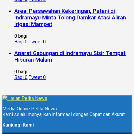
Areal Persawahan Kekeringan, Petani di
Indramayu Minta Tolong Damkar Atasi Aliran
Irigasi Mampet
0 bagi
Bagi
0
Tweet
0
Aparat Gabungan di Indramayu Sisir Tempat
Hiburan Malam
0 bagi
Bagi
0
Tweet
0
Media Online Pelita News
Kami selalu menyajikan informasi dengan Cepat dan Akurat.
Kunjungi Kami