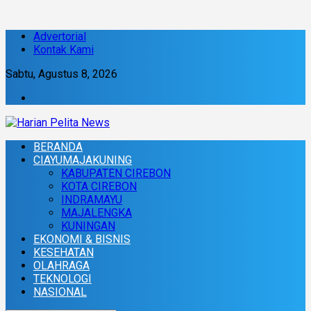
Advertorial
Kontak Kami
Sabtu, Agustus 8, 2026
BERANDA
CIAYUMAJAKUNING
KABUPATEN CIREBON
KOTA CIREBON
INDRAMAYU
MAJALENGKA
KUNINGAN
EKONOMI & BISNIS
KESEHATAN
OLAHRAGA
TEKNOLOGI
NASIONAL