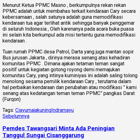
Menurut Ketua PPMC Masno , berkumpulnya rekan rekan
PPMC adalah untuk membahas terkait kendaraan Cary secara
kebersamaan , salah satunya adalah guna memodifikasi
kendaraan tua agar terlihat antik sehingga banyak penggemar
di seluruh Indonesia , Oleh karenanya pada acara buka puasa
ini selain kita berkumpul ada misi tertentu guna memodifikasi
kendaraan .
Tuan rumah PPMC desa Patrol, Darta yang juga mantan sopir
Bus jurusan Jakarta , dirinya merasa senang atas kehadiran
komunitas PPMC . Dimana ajakan tetaman teman sangat
positif untuk kegiatan gotong royong demi memajukan
komunitas Cary, yang intinya kuminiyas ini adalah saling tolong
menolong sesama pemilik kendaraan Cary , terutama dalam
hal perbaikan kendaraan dan perubahan atau modifikasi ” kami
senang atas kedatangan teman teman PPMC” pangkas Darat
(Furqon)
Tags:
Ciayumajakuning
Indramayu
Sebelumnya
Pemdes Tawangsari Minta Ada Peningian
Tanggul Sungai Cisanggarung