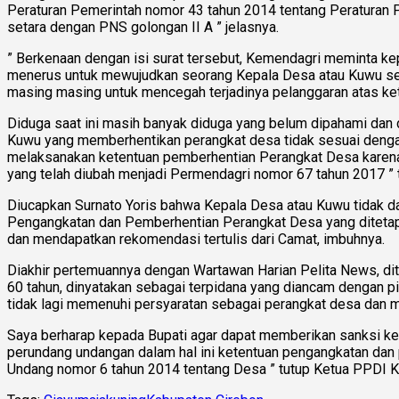
Peraturan Pemerintah nomor 43 tahun 2014 tentang Peraturan 
setara dengan PNS golongan II A ” jelasnya.
” Berkenaan dengan isi surat tersebut, Kemendagri meminta k
menerus untuk mewujudkan seorang Kepala Desa atau Kuwu seba
masing masing untuk mencegah terjadinya pelanggaran atas ket
Diduga saat ini masih banyak diduga yang belum dipahami dan 
Kuwu yang memberhentikan perangkat desa tidak sesuai denga
melaksanakan ketentuan pemberhentian Perangkat Desa karena
yang telah diubah menjadi Permendagri nomor 67 tahun 2017 ” 
Diucapkan Surnato Yoris bahwa Kepala Desa atau Kuwu tidak d
Pengangkatan dan Pemberhentian Perangkat Desa yang ditetap
dan mendapatkan rekomendasi tertulis dari Camat, imbuhnya.
Diakhir pertemuannya dengan Wartawan Harian Pelita News, dit
60 tahun, dinyatakan sebagai terpidana yang diancam dengan pi
tidak lagi memenuhi persyaratan sebagai perangkat desa dan m
Saya berharap kepada Bupati agar dapat memberikan sanksi k
perundang undangan dalam hal ini ketentuan pengangkatan dan 
Undang nomor 6 tahun 2014 tentang Desa ” tutup Ketua PPDI K