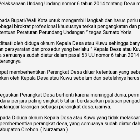
Pelaksanaan Undang Undang nomor 6 tahun 2014 tentang Desa men
epada Bupati/Wali Kota untuk mengambil langkah dan harus per
gai birokrat profesional khususnya terkait pengangkatan dan 
entuan Peraturan Perundang Undangan ” tegas Surnato Yoris.
ditaati oleh diduga oknum Kepala Desa atau Kuwu sehingga bany
n persyaratan dan prosedur yang berlaku ” Kepala Desa atau K
 semuanya sudah diatur dalam pasal 53 UU nomor 6 tahun 2014
terangnya.
apat memberhentikan Perangkat Desa diluar ketentuan yang seba
kan oleh Kepala Desa atau Kuwu sebelum dan setelahnya harus d
egaskan Perangkat Desa berhenti karena meninggal dunia, permi
dana penjara paling singkat 5 tahun berdasarkan putusan pengadi
elanggar larangan sebagai perangkat desa, ujarnya.
epada Diduga oknum Kepala Desa atau Kuwu yang tidak melaksan
pemberhentian perangkat desa, yang semuanya sudah diatur dalam
abupaten Cirebon. ( Nurzaman )