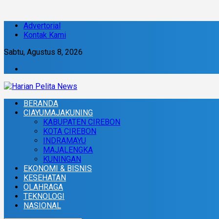
Advertorial
Kontak Kami
Sabtu, Agustus 8, 2026
BERANDA
CIAYUMAJAKUNING
KABUPATEN CIREBON
KOTA CIREBON
INDRAMAYU
MAJALENGKA
KUNINGAN
EKONOMI & BISNIS
KESEHATAN
OLAHRAGA
TEKNOLOGI
NASIONAL