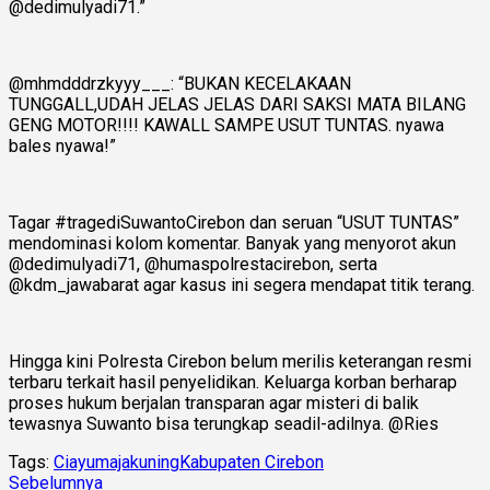
@dedimulyadi71.”
@mhmdddrzkyyy___: “BUKAN KECELAKAAN
TUNGGALL,UDAH JELAS JELAS DARI SAKSI MATA BILANG
GENG MOTOR!!!! KAWALL SAMPE USUT TUNTAS. nyawa
bales nyawa!”
Tagar #tragediSuwantoCirebon dan seruan “USUT TUNTAS”
mendominasi kolom komentar. Banyak yang menyorot akun
@dedimulyadi71, @humaspolrestacirebon, serta
@kdm_jawabarat agar kasus ini segera mendapat titik terang.
Hingga kini Polresta Cirebon belum merilis keterangan resmi
terbaru terkait hasil penyelidikan. Keluarga korban berharap
proses hukum berjalan transparan agar misteri di balik
tewasnya Suwanto bisa terungkap seadil-adilnya. @Ries
Tags:
Ciayumajakuning
Kabupaten Cirebon
Sebelumnya