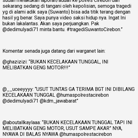
sudah melakukan laporan/aduan ke polres Cirebon dan
sekarang sedang di tangani oleh kepolisian, semoga tragedi
yg di alami adik saya (Suwanto) bisa ada titik terang dengan
hasil yg benar. Saya punya video saksi hidup nya. Ingat Ini
bukan lakalantas. Akan saya perjuangkan. Pak
@dedimulyadi71 minta bantu. #tragediSuwantoCirebon.”
Komentar senada juga datang dari warganet lain:
@ghazizizi: “BUKAN KECELAKAAN TUNGGAL, INI
MELIBATKAN GENG MOTOR!!!”
@__uceeyyyy: “USUT TUNTAS GA TERIMA BGT INI DIBILANG
KECELAKAAN TUNGGAL @humaspolrestacirebon
@dedimulyadi71 @kdm_jawabarat”
@aboutallkaylaaa: “BUKAN KECELAKAAN TUNGGAL TAPI INI
MELIBATKAN GENG MOTOR, USUT SAMPE AKAR” NYA,
NYAWA DI BALAS NYAWA @humaspolrestacirebon