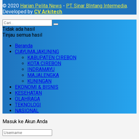
© 2020
Harian Pelita News
-
PT. Sinar BIntang Intermedia
.
Developed by
CV Arkitech
.
Tidak ada hasil
Tinjau semua hasil
Beranda
CIAYUMAJAKUNING
KABUPATEN CIREBON
KOTA CIREBON
INDRAMAYU
MAJALENGKA
KUNINGAN
EKONOMI & BISNIS
KESEHATAN
OLAHRAGA
TEKNOLOGI
NASIONAL
Masuk ke Akun Anda