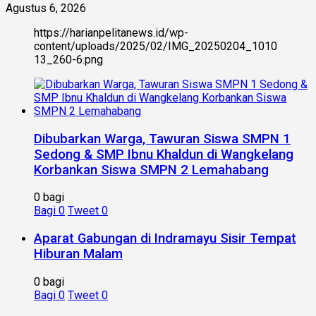
Agustus 6, 2026
https://harianpelitanews.id/wp-
content/uploads/2025/02/IMG_20250204_1010
13_260-6.png
Dibubarkan Warga, Tawuran Siswa SMPN 1
Sedong & SMP Ibnu Khaldun di Wangkelang
Korbankan Siswa SMPN 2 Lemahabang
0 bagi
Bagi
0
Tweet
0
Aparat Gabungan di Indramayu Sisir Tempat
Hiburan Malam
0 bagi
Bagi
0
Tweet
0