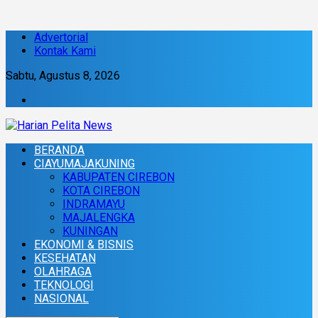
Advertorial
Kontak Kami
Sabtu, Agustus 8, 2026
BERANDA
CIAYUMAJAKUNING
KABUPATEN CIREBON
KOTA CIREBON
INDRAMAYU
MAJALENGKA
KUNINGAN
EKONOMI & BISNIS
KESEHATAN
OLAHRAGA
TEKNOLOGI
NASIONAL