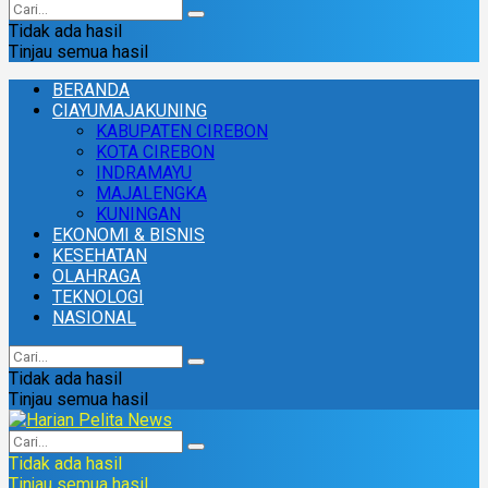
Tidak ada hasil
Tinjau semua hasil
BERANDA
CIAYUMAJAKUNING
KABUPATEN CIREBON
KOTA CIREBON
INDRAMAYU
MAJALENGKA
KUNINGAN
EKONOMI & BISNIS
KESEHATAN
OLAHRAGA
TEKNOLOGI
NASIONAL
Tidak ada hasil
Tinjau semua hasil
Tidak ada hasil
Tinjau semua hasil