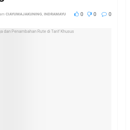
0
0
0
lam
CIAYUMAJAKUNING
,
INDRAMAYU