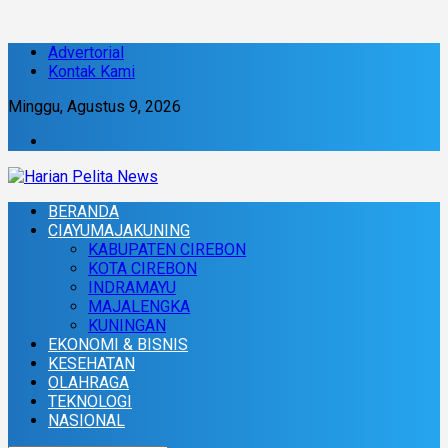
Advertorial
Kontak Kami
Minggu, Agustus 9, 2026
BERANDA
CIAYUMAJAKUNING
KABUPATEN CIREBON
KOTA CIREBON
INDRAMAYU
MAJALENGKA
KUNINGAN
EKONOMI & BISNIS
KESEHATAN
OLAHRAGA
TEKNOLOGI
NASIONAL