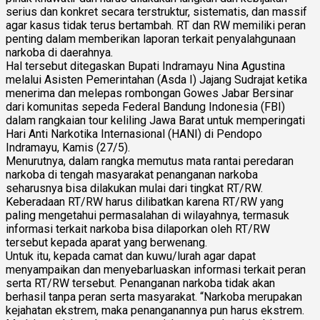
serius dan konkret secara terstruktur, sistematis, dan massif
agar kasus tidak terus bertambah. RT dan RW memiliki peran
penting dalam memberikan laporan terkait penyalahgunaan
narkoba di daerahnya.
Hal tersebut ditegaskan Bupati Indramayu Nina Agustina
melalui Asisten Pemerintahan (Asda I) Jajang Sudrajat ketika
menerima dan melepas rombongan Gowes Jabar Bersinar
dari komunitas sepeda Federal Bandung Indonesia (FBI)
dalam rangkaian tour keliling Jawa Barat untuk memperingati
Hari Anti Narkotika Internasional (HANI) di Pendopo
Indramayu, Kamis (27/5).
Menurutnya, dalam rangka memutus mata rantai peredaran
narkoba di tengah masyarakat penanganan narkoba
seharusnya bisa dilakukan mulai dari tingkat RT/RW.
Keberadaan RT/RW harus dilibatkan karena RT/RW yang
paling mengetahui permasalahan di wilayahnya, termasuk
informasi terkait narkoba bisa dilaporkan oleh RT/RW
tersebut kepada aparat yang berwenang.
Untuk itu, kepada camat dan kuwu/lurah agar dapat
menyampaikan dan menyebarluaskan informasi terkait peran
serta RT/RW tersebut. Penanganan narkoba tidak akan
berhasil tanpa peran serta masyarakat. “Narkoba merupakan
kejahatan ekstrem, maka penanganannya pun harus ekstrem.