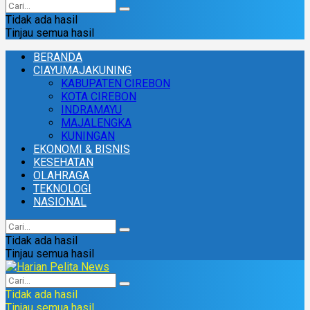
Tidak ada hasil
Tinjau semua hasil
BERANDA
CIAYUMAJAKUNING
KABUPATEN CIREBON
KOTA CIREBON
INDRAMAYU
MAJALENGKA
KUNINGAN
EKONOMI & BISNIS
KESEHATAN
OLAHRAGA
TEKNOLOGI
NASIONAL
Tidak ada hasil
Tinjau semua hasil
Tidak ada hasil
Tinjau semua hasil