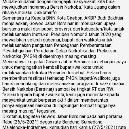
Mudah-mudahan dengan mengajak masyarakat, kita bisa
mewujudkan Indramayu Bersih Narkoba,” kata Jajang dalam
rilisnya melalui Diskominfo.
Sementara itu Kepala BNN Kota Cirebon, AKBP Budi Bakhtiar
menjelaskan, Gowes Jabar Bersinar ini merupakan upaya
bersama mulai dari pusat, provinsi, dan kabupaten/kota untuk
melaksanakan Instruksi Presiden Nomor 2 tahun 2020 yang
mewajibkan seluruh gubernur, bupati dan walikota untuk
melaksanakan penguatan Pencegahan Pemberantasan
Peyalahgunaan Peredaran Gelap Narkotika dan Prekursor
Narkotika (P4GN) di daerahnya masing-masing.
Menurutnya, kegiatan Gowes Jabar Bersinar ini sebagai upaya
untuk mengingatkan kembali bupati/walikota untuk
melaksanakan Intruksi Presiden tersebut. Selain harus
memberikan fasilitasi terhadap P4GN, bupati/walikota juga
harus mendukung dan melaksanakan program desa/kelurahan
Bersih Narkoba (Bersinar) sampai ke tingkat RT dan RW.
“Selain kepada bupati/walikota, kami juga meminta kepada
masyarakat untuk berperan aktif dalam memberantas
penyalahgunaan narkoba di lingkungan tempat tinggalnya
masing-masing,” tegasnya.
Diketahui, kegiatan Gowes Jabar Bersinar pada hari pertama
Rabu (26/5/2021) degan rute Bandung-Sumedang-
Majalengka-
Indramayu, kemudian hari Kamis (27/5/2021) rute