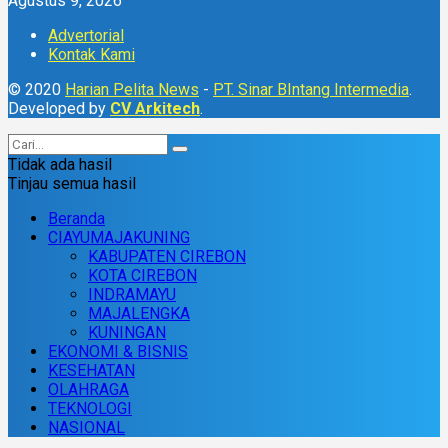
Agustus 9, 2026
Advertorial
Kontak Kami
© 2020
Harian Pelita News
-
PT. Sinar BIntang Intermedia
.
Developed by
CV Arkitech
.
Tidak ada hasil
Tinjau semua hasil
Beranda
CIAYUMAJAKUNING
KABUPATEN CIREBON
KOTA CIREBON
INDRAMAYU
MAJALENGKA
KUNINGAN
EKONOMI & BISNIS
KESEHATAN
OLAHRAGA
TEKNOLOGI
NASIONAL