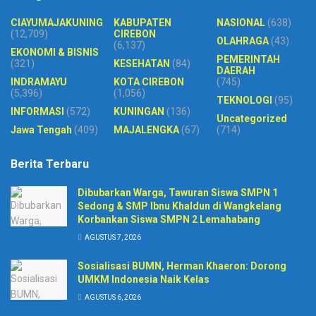
CIAYUMAJAKUNING
KABUPATEN
NASIONAL
(638)
(12,709)
CIREBON
OLAHRAGA
(43)
(6,137)
EKONOMI & BISNIS
PEMERINTAH
(321)
KESEHATAN
(84)
DAERAH
INDRAMAYU
KOTA CIREBON
(745)
(5,396)
(1,056)
TEKNOLOGI
(95)
INFORMASI
(572)
KUNINGAN
(136)
Uncategorized
Jawa Tengah
(409)
MAJALENGKA
(67)
(714)
Berita Terbaru
Dibubarkan Warga, Tawuran Siswa SMPN 1
Sedong & SMP Ibnu Khaldun di Wangkelang
Korbankan Siswa SMPN 2 Lemahabang
AGUSTUS 7, 2026
Sosialisasi BUMN, Herman Khaeron: Dorong
UMKM Indonesia Naik Kelas
AGUSTUS 6, 2026