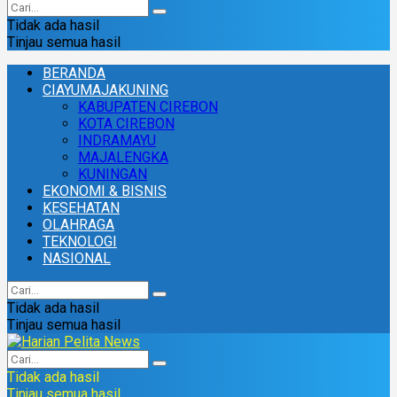
Tidak ada hasil
Tinjau semua hasil
BERANDA
CIAYUMAJAKUNING
KABUPATEN CIREBON
KOTA CIREBON
INDRAMAYU
MAJALENGKA
KUNINGAN
EKONOMI & BISNIS
KESEHATAN
OLAHRAGA
TEKNOLOGI
NASIONAL
Tidak ada hasil
Tinjau semua hasil
Tidak ada hasil
Tinjau semua hasil