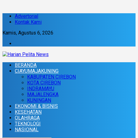
Advertorial
Kontak Kami
Kamis, Agustus 6, 2026
BERANDA
CIAYUMAJAKUNING
KABUPATEN CIREBON
KOTA CIREBON
INDRAMAYU
MAJALENGKA
KUNINGAN
EKONOMI & BISNIS
KESEHATAN
OLAHRAGA
TEKNOLOGI
NASIONAL