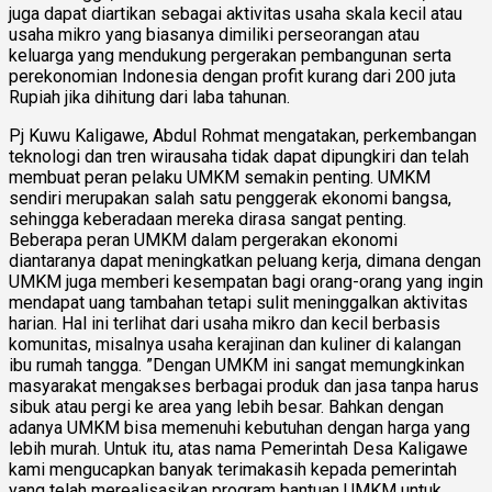
juga dapat diartikan sebagai aktivitas usaha skala kecil atau
usaha mikro yang biasanya dimiliki perseorangan atau
keluarga yang mendukung pergerakan pembangunan serta
perekonomian Indonesia dengan profit kurang dari 200 juta
Rupiah jika dihitung dari laba tahunan.
Pj Kuwu Kaligawe, Abdul Rohmat mengatakan, perkembangan
teknologi dan tren wirausaha tidak dapat dipungkiri dan telah
membuat peran pelaku UMKM semakin penting. UMKM
sendiri merupakan salah satu penggerak ekonomi bangsa,
sehingga keberadaan mereka dirasa sangat penting.
Beberapa peran UMKM dalam pergerakan ekonomi
diantaranya dapat meningkatkan peluang kerja, dimana dengan
UMKM juga memberi kesempatan bagi orang-orang yang ingin
mendapat uang tambahan tetapi sulit meninggalkan aktivitas
harian. Hal ini terlihat dari usaha mikro dan kecil berbasis
komunitas, misalnya usaha kerajinan dan kuliner di kalangan
ibu rumah tangga. ”Dengan UMKM ini sangat memungkinkan
masyarakat mengakses berbagai produk dan jasa tanpa harus
sibuk atau pergi ke area yang lebih besar. Bahkan dengan
adanya UMKM bisa memenuhi kebutuhan dengan harga yang
lebih murah. Untuk itu, atas nama Pemerintah Desa Kaligawe
kami mengucapkan banyak terimakasih kepada pemerintah
yang telah merealisasikan program bantuan UMKM untuk