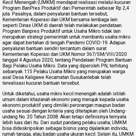
Kecil Menengah (UMKM) mendapat realisasi melalui kucuran
Program BanPres Produktif dari Pemerintah sebesar Rp 2,4
juta. Pasalnya, dalam penyaluran bantuan tersebut,
Kementerian Koperasi dan UKM bersama lembaga lain
seperti Dinas UKM di daerah telah melakukan pendataan.
Program Banpres Produktif untuk Usaha Mikro tidak lain
merupakan strategi pemerintah untuk membantu usaha mikro
agar dapat bertahan di tengah Pandemi COVID-19. Adapun
penyaluran bantuan sendiri tercantum dalam surat
Kementerian Koperasi dan UKM Nomor 367/SM/VIII/2020
tanggal 4 Agustus 2020, tentang Pendataan Program Bantuan
Bagi Pelaku Usaha Mikro. Data yang diperoleh PN, terhitung
sebanyak 115 Pelaku Usaha Mikro yang merupakan warga
asal Desa Kaligawe Kecamatan Susukanlebak telah
terealisasi kucuran bantuan tersebut.
Untuk diketahui, usaha mikro kecil menengah adalah istilah
umum dalam khazanah ekonomi yang merujuk kepada usaha
ekonomi produktif yang dimiliki perorangan maupun badan
usaha sesuai dengan kriteria yang ditetapkan oleh Undang-
undang No. 20 Tahun 2008. Akan tetapi definisinya ternyata
lebih luas dari itu. Dari sudut pandang pelaku usaha, UMKM
bisa dideskripsikan sebagai bisnis yang dijalankan individu,
rumah tangga, atau badan usaha ukuran kecil. Selain itu, UMKM