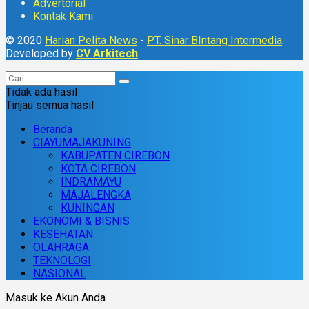
Advertorial
Kontak Kami
© 2020
Harian Pelita News
-
PT. Sinar BIntang Intermedia
.
Developed by
CV Arkitech
.
Tidak ada hasil
Tinjau semua hasil
Beranda
CIAYUMAJAKUNING
KABUPATEN CIREBON
KOTA CIREBON
INDRAMAYU
MAJALENGKA
KUNINGAN
EKONOMI & BISNIS
KESEHATAN
OLAHRAGA
TEKNOLOGI
NASIONAL
Masuk ke Akun Anda