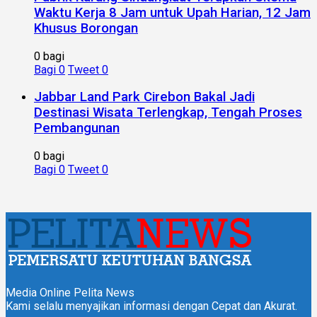
Waktu Kerja 8 Jam untuk Upah Harian, 12 Jam
Khusus Borongan
0 bagi
Bagi
0
Tweet
0
Jabbar Land Park Cirebon Bakal Jadi
Destinasi Wisata Terlengkap, Tengah Proses
Pembangunan
0 bagi
Bagi
0
Tweet
0
Media Online Pelita News
Kami selalu menyajikan informasi dengan Cepat dan Akurat.