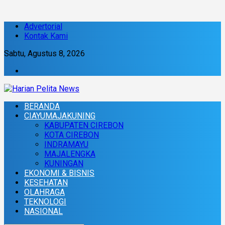
Advertorial
Kontak Kami
Sabtu, Agustus 8, 2026
BERANDA
CIAYUMAJAKUNING
KABUPATEN CIREBON
KOTA CIREBON
INDRAMAYU
MAJALENGKA
KUNINGAN
EKONOMI & BISNIS
KESEHATAN
OLAHRAGA
TEKNOLOGI
NASIONAL