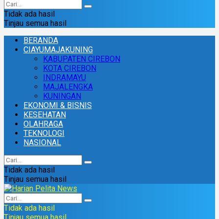
Tidak ada hasil
Tinjau semua hasil
BERANDA
CIAYUMAJAKUNING
KABUPATEN CIREBON
KOTA CIREBON
INDRAMAYU
MAJALENGKA
KUNINGAN
EKONOMI & BISNIS
KESEHATAN
OLAHRAGA
TEKNOLOGI
NASIONAL
Tidak ada hasil
Tinjau semua hasil
Tidak ada hasil
Tinjau semua hasil