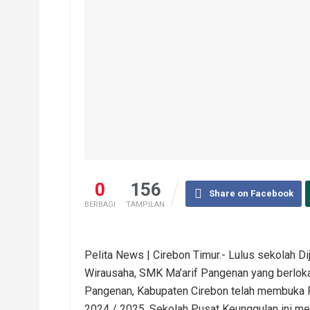
0
156
Share on Facebook
BERBAGI
TAMPILAN
Pelita News | Cirebon Timur.- Lulus sekolah Di
Wirausaha, SMK Ma’arif Pangenan yang berloka
Pangenan, Kabupaten Cirebon telah membuka P
2024 / 2025. Sekolah Pusat Keunggulan ini me