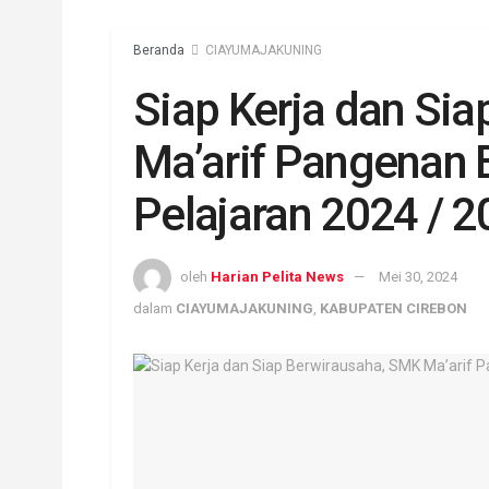
Beranda
CIAYUMAJAKUNING
Siap Kerja dan Si
Ma’arif Pangenan
Pelajaran 2024 / 
oleh
Harian Pelita News
Mei 30, 2024
dalam
CIAYUMAJAKUNING
,
KABUPATEN CIREBON