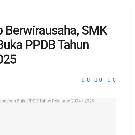
ap Berwirausaha, SMK
 Buka PPDB Tahun
2025
0
0
0