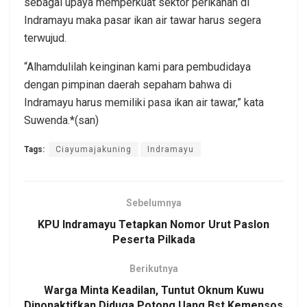
sebagai upaya memperkuat sektor perikanan di
Indramayu maka pasar ikan air tawar harus segera
terwujud.
“Alhamdulilah keinginan kami para pembudidaya
dengan pimpinan daerah sepaham bahwa di
Indramayu harus memiliki pasa ikan air tawar,” kata
Suwenda.*(san)
Tags:
Ciayumajakuning
Indramayu
Sebelumnya
KPU Indramayu Tetapkan Nomor Urut Paslon
Peserta Pilkada
Berikutnya
Warga Minta Keadilan, Tuntut Oknum Kuwu
Dinonaktifkan Diduga Potong Uang Bst Kemensos