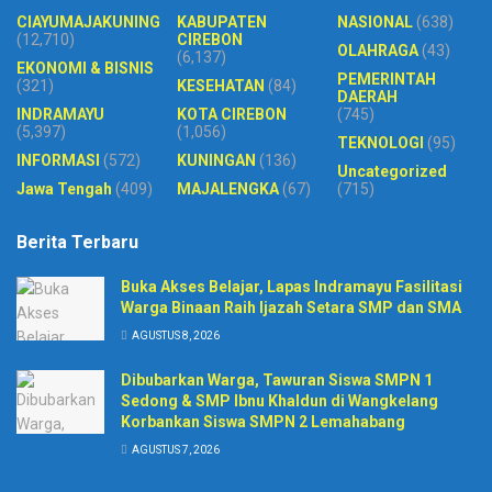
CIAYUMAJAKUNING
KABUPATEN
NASIONAL
(638)
(12,710)
CIREBON
OLAHRAGA
(43)
(6,137)
EKONOMI & BISNIS
PEMERINTAH
(321)
KESEHATAN
(84)
DAERAH
INDRAMAYU
KOTA CIREBON
(745)
(5,397)
(1,056)
TEKNOLOGI
(95)
INFORMASI
(572)
KUNINGAN
(136)
Uncategorized
Jawa Tengah
(409)
MAJALENGKA
(67)
(715)
Berita Terbaru
Buka Akses Belajar, Lapas Indramayu Fasilitasi
Warga Binaan Raih Ijazah Setara SMP dan SMA
AGUSTUS 8, 2026
Dibubarkan Warga, Tawuran Siswa SMPN 1
Sedong & SMP Ibnu Khaldun di Wangkelang
Korbankan Siswa SMPN 2 Lemahabang
AGUSTUS 7, 2026