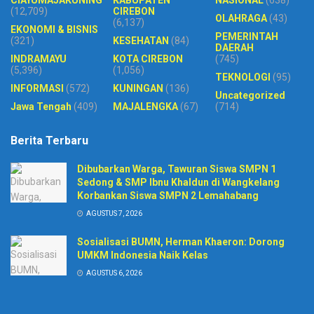
CIAYUMAJAKUNING
KABUPATEN
NASIONAL
(638)
(12,709)
CIREBON
OLAHRAGA
(43)
(6,137)
EKONOMI & BISNIS
PEMERINTAH
(321)
KESEHATAN
(84)
DAERAH
INDRAMAYU
KOTA CIREBON
(745)
(5,396)
(1,056)
TEKNOLOGI
(95)
INFORMASI
(572)
KUNINGAN
(136)
Uncategorized
Jawa Tengah
(409)
MAJALENGKA
(67)
(714)
Berita Terbaru
Dibubarkan Warga, Tawuran Siswa SMPN 1
Sedong & SMP Ibnu Khaldun di Wangkelang
Korbankan Siswa SMPN 2 Lemahabang
AGUSTUS 7, 2026
Sosialisasi BUMN, Herman Khaeron: Dorong
UMKM Indonesia Naik Kelas
AGUSTUS 6, 2026