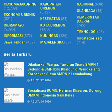
CIAYUMAJAKUNING
KABUPATEN
NASIONAL
(638)
(12,709)
CIREBON
OLAHRAGA
(43)
(6,137)
EKONOMI & BISNIS
PEMERINTAH
(321)
KESEHATAN
(84)
DAERAH
INDRAMAYU
KOTA CIREBON
(745)
(5,396)
(1,056)
TEKNOLOGI
(95)
INFORMASI
(572)
KUNINGAN
(136)
Uncategorized
Jawa Tengah
(409)
MAJALENGKA
(67)
(714)
Berita Terbaru
Dibubarkan Warga, Tawuran Siswa SMPN 1
Sedong & SMP Ibnu Khaldun di Wangkelang
Korbankan Siswa SMPN 2 Lemahabang
AGUSTUS 7, 2026
Sosialisasi BUMN, Herman Khaeron: Dorong
UMKM Indonesia Naik Kelas
AGUSTUS 6, 2026