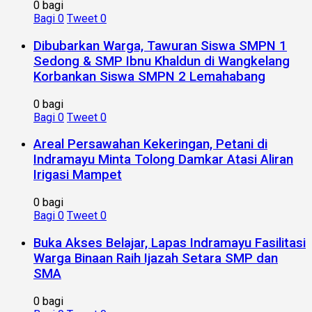
0 bagi
Bagi
0
Tweet
0
Dibubarkan Warga, Tawuran Siswa SMPN 1
Sedong & SMP Ibnu Khaldun di Wangkelang
Korbankan Siswa SMPN 2 Lemahabang
0 bagi
Bagi
0
Tweet
0
Areal Persawahan Kekeringan, Petani di
Indramayu Minta Tolong Damkar Atasi Aliran
Irigasi Mampet
0 bagi
Bagi
0
Tweet
0
Buka Akses Belajar, Lapas Indramayu Fasilitasi
Warga Binaan Raih Ijazah Setara SMP dan
SMA
0 bagi