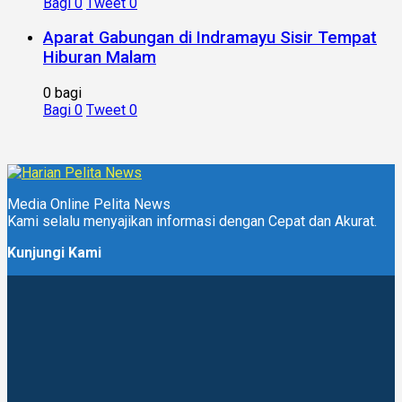
Bagi
0
Tweet
0
Aparat Gabungan di Indramayu Sisir Tempat
Hiburan Malam
0 bagi
Bagi
0
Tweet
0
Media Online Pelita News
Kami selalu menyajikan informasi dengan Cepat dan Akurat.
Kunjungi Kami