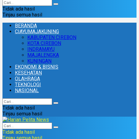
Tidak ada hasil
Tinjau semua hasil
BERANDA
CIAYUMAJAKUNING
KABUPATEN CIREBON
KOTA CIREBON
INDRAMAYU
MAJALENGKA
KUNINGAN
EKONOMI & BISNIS
KESEHATAN
OLAHRAGA
TEKNOLOGI
NASIONAL
Tidak ada hasil
Tinjau semua hasil
Tidak ada hasil
Tinjau semua hasil