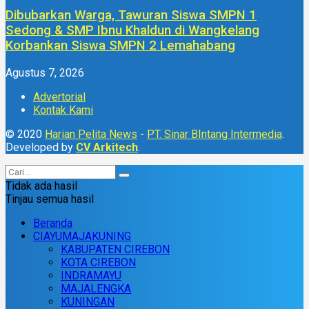
Dibubarkan Warga, Tawuran Siswa SMPN 1
Sedong & SMP Ibnu Khaldun di Wangkelang
Korbankan Siswa SMPN 2 Lemahabang
Agustus 7, 2026
Advertorial
Kontak Kami
© 2020
Harian Pelita News
-
PT. Sinar BIntang Intermedia
.
Developed by
CV Arkitech
.
Tidak ada hasil
Tinjau semua hasil
Beranda
CIAYUMAJAKUNING
KABUPATEN CIREBON
KOTA CIREBON
INDRAMAYU
MAJALENGKA
KUNINGAN