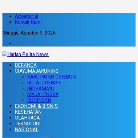
Advertorial
Kontak Kami
Minggu, Agustus 9, 2026
BERANDA
CIAYUMAJAKUNING
KABUPATEN CIREBON
KOTA CIREBON
INDRAMAYU
MAJALENGKA
KUNINGAN
EKONOMI & BISNIS
KESEHATAN
OLAHRAGA
TEKNOLOGI
NASIONAL