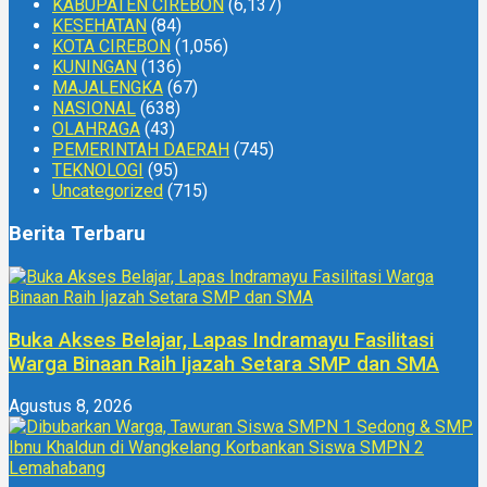
KABUPATEN CIREBON
(6,137)
KESEHATAN
(84)
KOTA CIREBON
(1,056)
KUNINGAN
(136)
MAJALENGKA
(67)
NASIONAL
(638)
OLAHRAGA
(43)
PEMERINTAH DAERAH
(745)
TEKNOLOGI
(95)
Uncategorized
(715)
Berita Terbaru
Buka Akses Belajar, Lapas Indramayu Fasilitasi
Warga Binaan Raih Ijazah Setara SMP dan SMA
Agustus 8, 2026