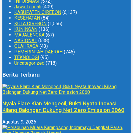
INFORMASI
(572)
Jawa Tengah
(409)
KABUPATEN CIREBON
(6,137)
KESEHATAN
(84)
KOTA CIREBON
(1,056)
KUNINGAN
(136)
MAJALENGKA
(67)
NASIONAL
(638)
OLAHRAGA
(43)
PEMERINTAH DAERAH
(745)
TEKNOLOGI
(95)
Uncategorized
(718)
Berita Terbaru
Nyala Flare Kian Mengecil, Bukti Nyata Inovasi
Kilang Balongan Dukung Net Zero Emission 2060
Agustus 9, 2026