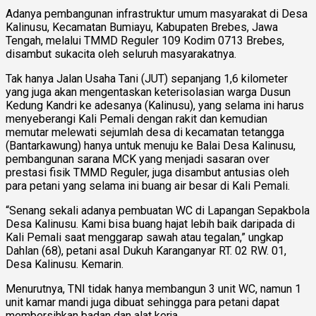
Adanya pembangunan infrastruktur umum masyarakat di Desa
Kalinusu, Kecamatan Bumiayu, Kabupaten Brebes, Jawa
Tengah, melalui TMMD Reguler 109 Kodim 0713 Brebes,
disambut sukacita oleh seluruh masyarakatnya.
Tak hanya Jalan Usaha Tani (JUT) sepanjang 1,6 kilometer
yang juga akan mengentaskan keterisolasian warga Dusun
Kedung Kandri ke adesanya (Kalinusu), yang selama ini harus
menyeberangi Kali Pemali dengan rakit dan kemudian
memutar melewati sejumlah desa di kecamatan tetangga
(Bantarkawung) hanya untuk menuju ke Balai Desa Kalinusu,
pembangunan sarana MCK yang menjadi sasaran over
prestasi fisik TMMD Reguler, juga disambut antusias oleh
para petani yang selama ini buang air besar di Kali Pemali.
“Senang sekali adanya pembuatan WC di Lapangan Sepakbola
Desa Kalinusu. Kami bisa buang hajat lebih baik daripada di
Kali Pemali saat menggarap sawah atau tegalan,” ungkap
Dahlan (68), petani asal Dukuh Karanganyar RT. 02 RW. 01,
Desa Kalinusu. Kemarin.
Menurutnya, TNI tidak hanya membangun 3 unit WC, namun 1
unit kamar mandi juga dibuat sehingga para petani dapat
membersihkan badan dan alat kerja.