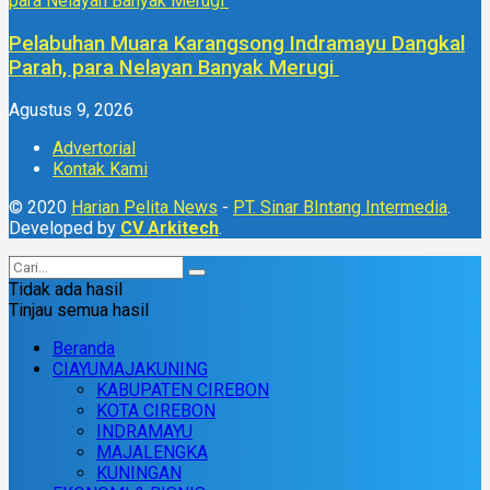
Pelabuhan Muara Karangsong Indramayu Dangkal
Parah, para Nelayan Banyak Merugi
Agustus 9, 2026
Advertorial
Kontak Kami
© 2020
Harian Pelita News
-
PT. Sinar BIntang Intermedia
.
Developed by
CV Arkitech
.
Tidak ada hasil
Tinjau semua hasil
Beranda
CIAYUMAJAKUNING
KABUPATEN CIREBON
KOTA CIREBON
INDRAMAYU
MAJALENGKA
KUNINGAN