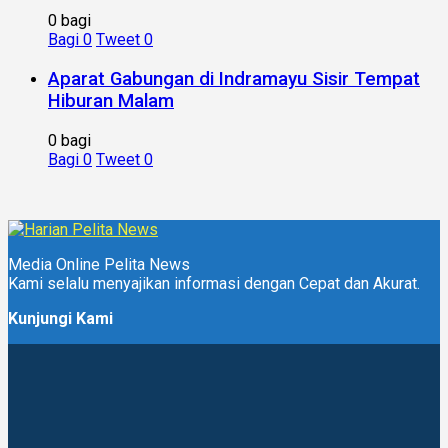
0 bagi
Bagi
0
Tweet
0
Aparat Gabungan di Indramayu Sisir Tempat
Hiburan Malam
0 bagi
Bagi
0
Tweet
0
Media Online Pelita News
Kami selalu menyajikan informasi dengan Cepat dan Akurat.
Kunjungi Kami