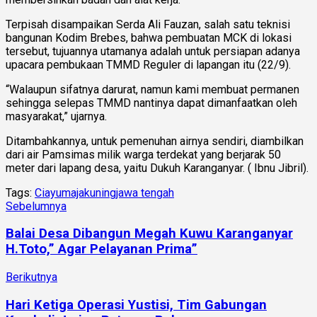
Terpisah disampaikan Serda Ali Fauzan, salah satu teknisi
bangunan Kodim Brebes, bahwa pembuatan MCK di lokasi
tersebut, tujuannya utamanya adalah untuk persiapan adanya
upacara pembukaan TMMD Reguler di lapangan itu (22/9).
“Walaupun sifatnya darurat, namun kami membuat permanen
sehingga selepas TMMD nantinya dapat dimanfaatkan oleh
masyarakat,” ujarnya.
Ditambahkannya, untuk pemenuhan airnya sendiri, diambilkan
dari air Pamsimas milik warga terdekat yang berjarak 50
meter dari lapang desa, yaitu Dukuh Karanganyar. ( Ibnu Jibril).
Tags:
Ciayumajakuning
jawa tengah
Sebelumnya
Balai Desa Dibangun Megah Kuwu Karanganyar
H.Toto,” Agar Pelayanan Prima”
Berikutnya
Hari Ketiga Operasi Yustisi, Tim Gabungan