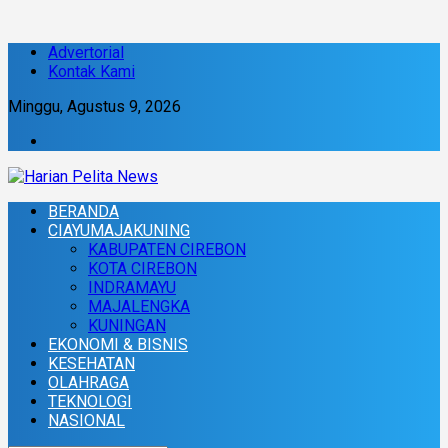
Advertorial
Kontak Kami
Minggu, Agustus 9, 2026
BERANDA
CIAYUMAJAKUNING
KABUPATEN CIREBON
KOTA CIREBON
INDRAMAYU
MAJALENGKA
KUNINGAN
EKONOMI & BISNIS
KESEHATAN
OLAHRAGA
TEKNOLOGI
NASIONAL