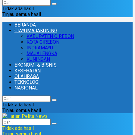
Tidak ada hasil
Tinjau semua hasil
BERANDA
CIAYUMAJAKUNING
KABUPATEN CIREBON
KOTA CIREBON
INDRAMAYU
MAJALENGKA
KUNINGAN
EKONOMI & BISNIS
KESEHATAN
OLAHRAGA
TEKNOLOGI
NASIONAL
Tidak ada hasil
Tinjau semua hasil
Tidak ada hasil
Tinjau semua hasil