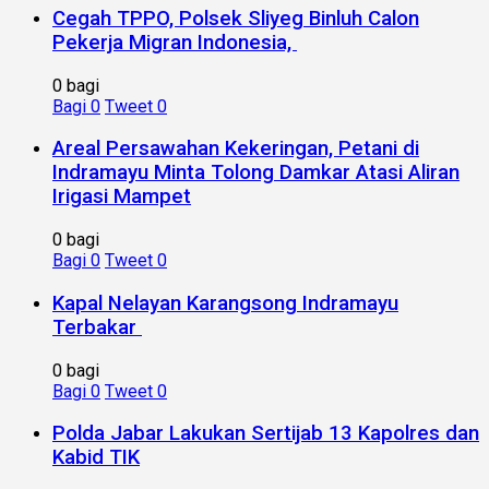
Cegah TPPO, Polsek Sliyeg Binluh Calon
Pekerja Migran Indonesia,
0 bagi
Bagi
0
Tweet
0
Areal Persawahan Kekeringan, Petani di
Indramayu Minta Tolong Damkar Atasi Aliran
Irigasi Mampet
0 bagi
Bagi
0
Tweet
0
Kapal Nelayan Karangsong Indramayu
Terbakar
0 bagi
Bagi
0
Tweet
0
Polda Jabar Lakukan Sertijab 13 Kapolres dan
Kabid TIK