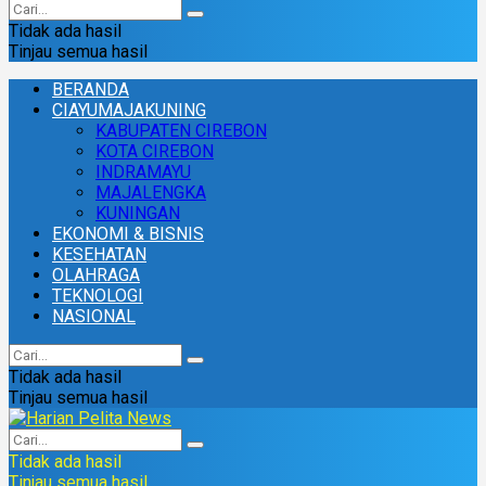
Tidak ada hasil
Tinjau semua hasil
BERANDA
CIAYUMAJAKUNING
KABUPATEN CIREBON
KOTA CIREBON
INDRAMAYU
MAJALENGKA
KUNINGAN
EKONOMI & BISNIS
KESEHATAN
OLAHRAGA
TEKNOLOGI
NASIONAL
Tidak ada hasil
Tinjau semua hasil
Tidak ada hasil
Tinjau semua hasil