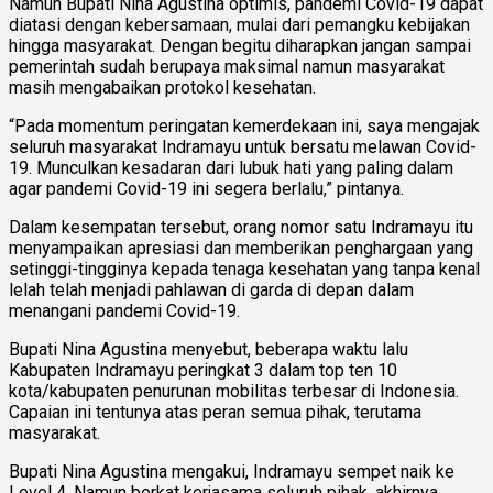
Namun Bupati Nina Agustina optimis, pandemi Covid-19 dapat
diatasi dengan kebersamaan, mulai dari pemangku kebijakan
hingga masyarakat. Dengan begitu diharapkan jangan sampai
pemerintah sudah berupaya maksimal namun masyarakat
masih mengabaikan protokol kesehatan.
“Pada momentum peringatan kemerdekaan ini, saya mengajak
seluruh masyarakat Indramayu untuk bersatu melawan Covid-
19. Munculkan kesadaran dari lubuk hati yang paling dalam
agar pandemi Covid-19 ini segera berlalu,” pintanya.
Dalam kesempatan tersebut, orang nomor satu Indramayu itu
menyampaikan apresiasi dan memberikan penghargaan yang
setinggi-tingginya kepada tenaga kesehatan yang tanpa kenal
lelah telah menjadi pahlawan di garda di depan dalam
menangani pandemi Covid-19.
Bupati Nina Agustina menyebut, beberapa waktu lalu
Kabupaten Indramayu peringkat 3 dalam top ten 10
kota/kabupaten penurunan mobilitas terbesar di Indonesia.
Capaian ini tentunya atas peran semua pihak, terutama
masyarakat.
Bupati Nina Agustina mengakui, Indramayu sempet naik ke
Level 4. Namun berkat kerjasama seluruh pihak, akhirnya