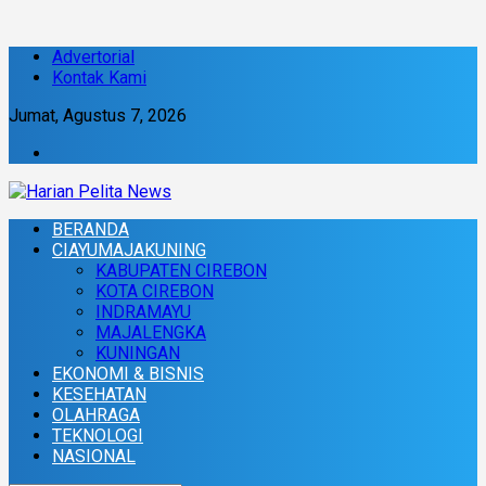
Advertorial
Kontak Kami
Jumat, Agustus 7, 2026
BERANDA
CIAYUMAJAKUNING
KABUPATEN CIREBON
KOTA CIREBON
INDRAMAYU
MAJALENGKA
KUNINGAN
EKONOMI & BISNIS
KESEHATAN
OLAHRAGA
TEKNOLOGI
NASIONAL