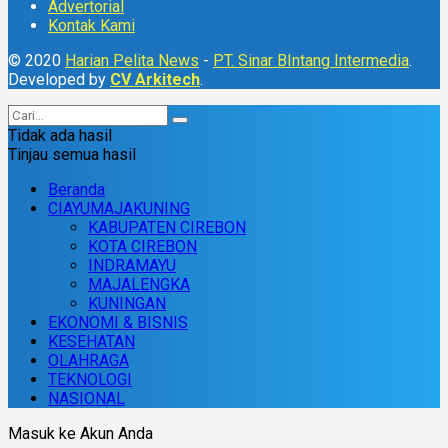
Advertorial
Kontak Kami
© 2020
Harian Pelita News
-
PT. Sinar BIntang Intermedia
.
Developed by
CV Arkitech
.
Tidak ada hasil
Tinjau semua hasil
Beranda
CIAYUMAJAKUNING
KABUPATEN CIREBON
KOTA CIREBON
INDRAMAYU
MAJALENGKA
KUNINGAN
EKONOMI & BISNIS
KESEHATAN
OLAHRAGA
TEKNOLOGI
NASIONAL
Masuk ke Akun Anda