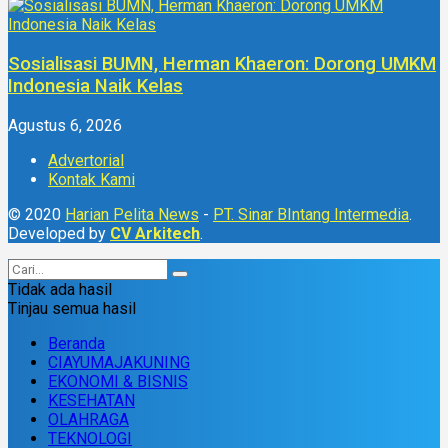
Sosialisasi BUMN, Herman Khaeron: Dorong UMKM
Indonesia Naik Kelas
Agustus 6, 2026
Advertorial
Kontak Kami
© 2020
Harian Pelita News
-
PT. Sinar BIntang Intermedia
.
Developed by
CV Arkitech
.
Tidak ada hasil
Tinjau semua hasil
Beranda
CIAYUMAJAKUNING
EKONOMI & BISNIS
KESEHATAN
OLAHRAGA
TEKNOLOGI