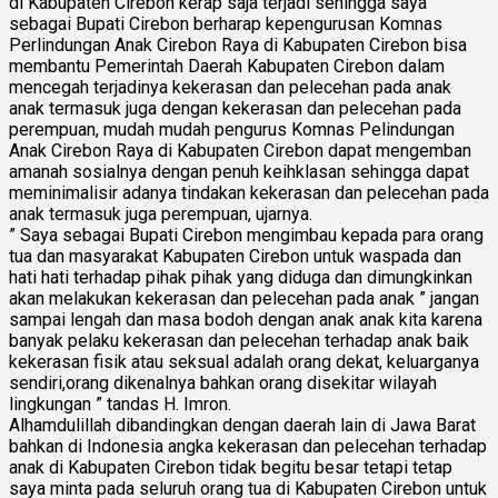
di Kabupaten Cirebon kerap saja terjadi sehingga saya
sebagai Bupati Cirebon berharap kepengurusan Komnas
Perlindungan Anak Cirebon Raya di Kabupaten Cirebon bisa
membantu Pemerintah Daerah Kabupaten Cirebon dalam
mencegah terjadinya kekerasan dan pelecehan pada anak
anak termasuk juga dengan kekerasan dan pelecehan pada
perempuan, mudah mudah pengurus Komnas Pelindungan
Anak Cirebon Raya di Kabupaten Cirebon dapat mengemban
amanah sosialnya dengan penuh keihklasan sehingga dapat
meminimalisir adanya tindakan kekerasan dan pelecehan pada
anak termasuk juga perempuan, ujarnya.
” Saya sebagai Bupati Cirebon mengimbau kepada para orang
tua dan masyarakat Kabupaten Cirebon untuk waspada dan
hati hati terhadap pihak pihak yang diduga dan dimungkinkan
akan melakukan kekerasan dan pelecehan pada anak ” jangan
sampai lengah dan masa bodoh dengan anak anak kita karena
banyak pelaku kekerasan dan pelecehan terhadap anak baik
kekerasan fisik atau seksual adalah orang dekat, keluarganya
sendiri,orang dikenalnya bahkan orang disekitar wilayah
lingkungan ” tandas H. Imron.
Alhamdulillah dibandingkan dengan daerah lain di Jawa Barat
bahkan di Indonesia angka kekerasan dan pelecehan terhadap
anak di Kabupaten Cirebon tidak begitu besar tetapi tetap
saya minta pada seluruh orang tua di Kabupaten Cirebon untuk