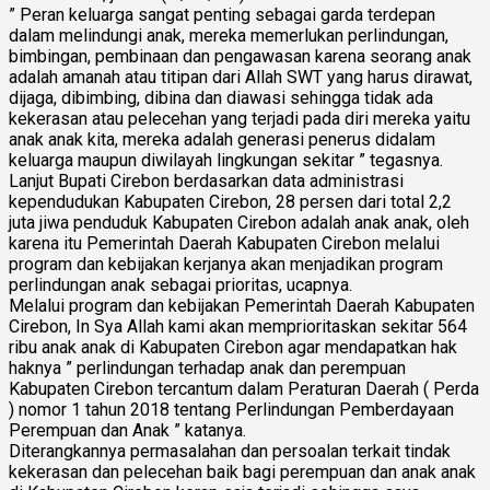
” Peran keluarga sangat penting sebagai garda terdepan
dalam melindungi anak, mereka memerlukan perlindungan,
bimbingan, pembinaan dan pengawasan karena seorang anak
adalah amanah atau titipan dari Allah SWT yang harus dirawat,
dijaga, dibimbing, dibina dan diawasi sehingga tidak ada
kekerasan atau pelecehan yang terjadi pada diri mereka yaitu
anak anak kita, mereka adalah generasi penerus didalam
keluarga maupun diwilayah lingkungan sekitar ” tegasnya.
Lanjut Bupati Cirebon berdasarkan data administrasi
kependudukan Kabupaten Cirebon, 28 persen dari total 2,2
juta jiwa penduduk Kabupaten Cirebon adalah anak anak, oleh
karena itu Pemerintah Daerah Kabupaten Cirebon melalui
program dan kebijakan kerjanya akan menjadikan program
perlindungan anak sebagai prioritas, ucapnya.
Melalui program dan kebijakan Pemerintah Daerah Kabupaten
Cirebon, In Sya Allah kami akan memprioritaskan sekitar 564
ribu anak anak di Kabupaten Cirebon agar mendapatkan hak
haknya ” perlindungan terhadap anak dan perempuan
Kabupaten Cirebon tercantum dalam Peraturan Daerah ( Perda
) nomor 1 tahun 2018 tentang Perlindungan Pemberdayaan
Perempuan dan Anak ” katanya.
Diterangkannya permasalahan dan persoalan terkait tindak
kekerasan dan pelecehan baik bagi perempuan dan anak anak