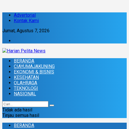
Advertorial
Kontak Kami
Jumat, Agustus 7, 2026
BERANDA
CIAYUMAJAKUNING
EKONOMI & BISNIS
KESEHATAN
OLAHRAGA
TEKNOLOGI
NASIONAL
Tidak ada hasil
Tinjau semua hasil
BERANDA