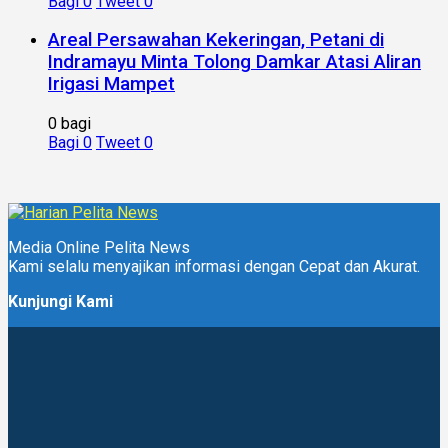
Bagi
0
Tweet
0
Areal Persawahan Kekeringan, Petani di
Indramayu Minta Tolong Damkar Atasi Aliran
Irigasi Mampet
0 bagi
Bagi
0
Tweet
0
Media Online Pelita News
Kami selalu menyajikan informasi dengan Cepat dan Akurat.
Kunjungi Kami