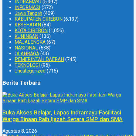
INDRAMAYU
(5,397)
INFORMASI
(572)
Jawa Tengah
(409)
KABUPATEN CIREBON
(6,137)
KESEHATAN
(84)
KOTA CIREBON
(1,056)
KUNINGAN
(136)
MAJALENGKA
(67)
NASIONAL
(638)
OLAHRAGA
(43)
PEMERINTAH DAERAH
(745)
TEKNOLOGI
(95)
Uncategorized
(715)
Berita Terbaru
Buka Akses Belajar, Lapas Indramayu Fasilitasi
Warga Binaan Raih Ijazah Setara SMP dan SMA
Agustus 8, 2026