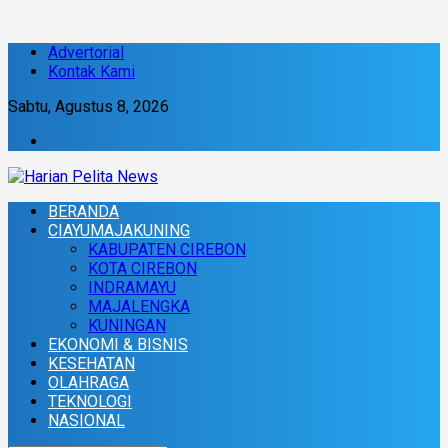
Advertorial
Kontak Kami
Sabtu, Agustus 8, 2026
BERANDA
CIAYUMAJAKUNING
KABUPATEN CIREBON
KOTA CIREBON
INDRAMAYU
MAJALENGKA
KUNINGAN
EKONOMI & BISNIS
KESEHATAN
OLAHRAGA
TEKNOLOGI
NASIONAL