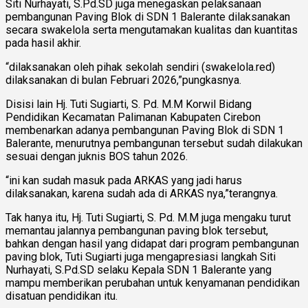
Siti Nurhayati, S.Pd.SD juga menegaskan pelaksanaan
pembangunan Paving Blok di SDN 1 Balerante dilaksanakan
secara swakelola serta mengutamakan kualitas dan kuantitas
pada hasil akhir.
“dilaksanakan oleh pihak sekolah sendiri (swakelola.red)
dilaksanakan di bulan Februari 2026,”pungkasnya.
Disisi lain Hj. Tuti Sugiarti, S. Pd. M.M Korwil Bidang
Pendidikan Kecamatan Palimanan Kabupaten Cirebon
membenarkan adanya pembangunan Paving Blok di SDN 1
Balerante, menurutnya pembangunan tersebut sudah dilakukan
sesuai dengan juknis BOS tahun 2026.
“ini kan sudah masuk pada ARKAS yang jadi harus
dilaksanakan, karena sudah ada di ARKAS nya,”terangnya.
Tak hanya itu, Hj. Tuti Sugiarti, S. Pd. M.M juga mengaku turut
memantau jalannya pembangunan paving blok tersebut,
bahkan dengan hasil yang didapat dari program pembangunan
paving blok, Tuti Sugiarti juga mengapresiasi langkah Siti
Nurhayati, S.Pd.SD selaku Kepala SDN 1 Balerante yang
mampu memberikan perubahan untuk kenyamanan pendidikan
disatuan pendidikan itu.