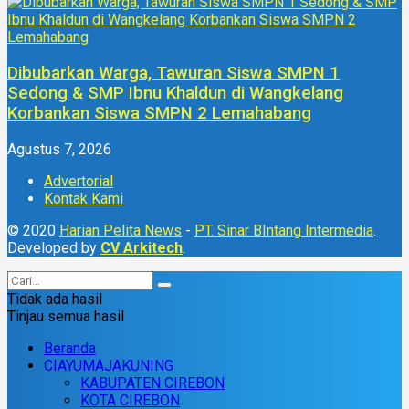
Dibubarkan Warga, Tawuran Siswa SMPN 1
Sedong & SMP Ibnu Khaldun di Wangkelang
Korbankan Siswa SMPN 2 Lemahabang
Agustus 7, 2026
Advertorial
Kontak Kami
© 2020
Harian Pelita News
-
PT. Sinar BIntang Intermedia
.
Developed by
CV Arkitech
.
Tidak ada hasil
Tinjau semua hasil
Beranda
CIAYUMAJAKUNING
KABUPATEN CIREBON
KOTA CIREBON