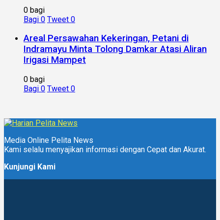
0 bagi
Bagi
0
Tweet
0
Areal Persawahan Kekeringan, Petani di
Indramayu Minta Tolong Damkar Atasi Aliran
Irigasi Mampet
0 bagi
Bagi
0
Tweet
0
Media Online Pelita News
Kami selalu menyajikan informasi dengan Cepat dan Akurat.
Kunjungi Kami