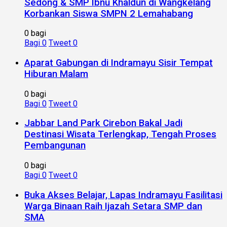
Sedong & SMP Ibnu Khaldun di Wangkelang
Korbankan Siswa SMPN 2 Lemahabang
0 bagi
Bagi
0
Tweet
0
Aparat Gabungan di Indramayu Sisir Tempat
Hiburan Malam
0 bagi
Bagi
0
Tweet
0
Jabbar Land Park Cirebon Bakal Jadi
Destinasi Wisata Terlengkap, Tengah Proses
Pembangunan
0 bagi
Bagi
0
Tweet
0
Buka Akses Belajar, Lapas Indramayu Fasilitasi
Warga Binaan Raih Ijazah Setara SMP dan
SMA