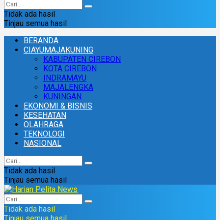
Tidak ada hasil
Tinjau semua hasil
BERANDA
CIAYUMAJAKUNING
KABUPATEN CIREBON
KOTA CIREBON
INDRAMAYU
MAJALENGKA
KUNINGAN
EKONOMI & BISNIS
KESEHATAN
OLAHRAGA
TEKNOLOGI
NASIONAL
Tidak ada hasil
Tinjau semua hasil
Tidak ada hasil
Tinjau semua hasil