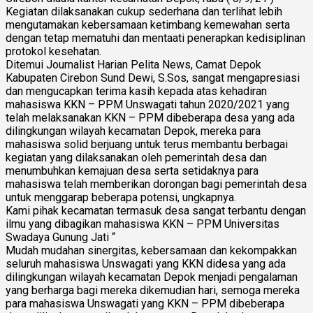
Kegiatan dilaksanakan cukup sederhana dan terlihat lebih
mengutamakan kebersamaan ketimbang kemewahan serta
dengan tetap mematuhi dan mentaati penerapkan kedisiplinan
protokol kesehatan.
Ditemui Journalist Harian Pelita News, Camat Depok
Kabupaten Cirebon Sund Dewi, S.Sos, sangat mengapresiasi
dan mengucapkan terima kasih kepada atas kehadiran
mahasiswa KKN – PPM Unswagati tahun 2020/2021 yang
telah melaksanakan KKN – PPM dibeberapa desa yang ada
dilingkungan wilayah kecamatan Depok, mereka para
mahasiswa solid berjuang untuk terus membantu berbagai
kegiatan yang dilaksanakan oleh pemerintah desa dan
menumbuhkan kemajuan desa serta setidaknya para
mahasiswa telah memberikan dorongan bagi pemerintah desa
untuk menggarap beberapa potensi, ungkapnya.
Kami pihak kecamatan termasuk desa sangat terbantu dengan
ilmu yang dibagikan mahasiswa KKN – PPM Universitas
Swadaya Gunung Jati “
Mudah mudahan sinergitas, kebersamaan dan kekompakkan
seluruh mahasiswa Unswagati yang KKN didesa yang ada
dilingkungan wilayah kecamatan Depok menjadi pengalaman
yang berharga bagi mereka dikemudian hari, semoga mereka
para mahasiswa Unswagati yang KKN – PPM dibeberapa