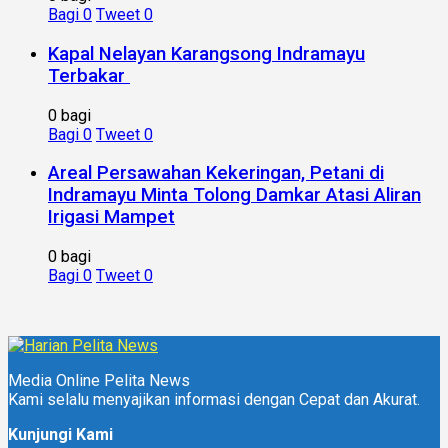
Bagi
0
Tweet
0
Kapal Nelayan Karangsong Indramayu
Terbakar
0 bagi
Bagi
0
Tweet
0
Areal Persawahan Kekeringan, Petani di
Indramayu Minta Tolong Damkar Atasi Aliran
Irigasi Mampet
0 bagi
Bagi
0
Tweet
0
Media Online Pelita News
Kami selalu menyajikan informasi dengan Cepat dan Akurat.
Kunjungi Kami