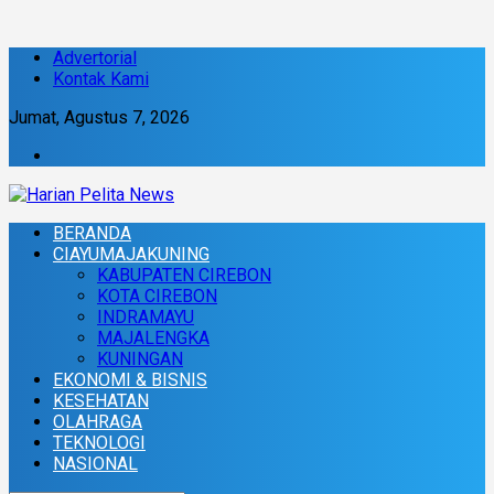
Advertorial
Kontak Kami
Jumat, Agustus 7, 2026
BERANDA
CIAYUMAJAKUNING
KABUPATEN CIREBON
KOTA CIREBON
INDRAMAYU
MAJALENGKA
KUNINGAN
EKONOMI & BISNIS
KESEHATAN
OLAHRAGA
TEKNOLOGI
NASIONAL