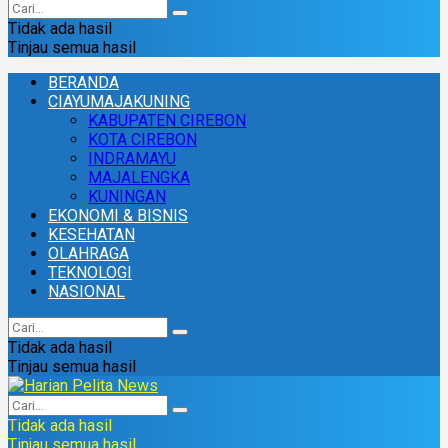
Tidak ada hasil
Tinjau semua hasil
BERANDA
CIAYUMAJAKUNING
KABUPATEN CIREBON
KOTA CIREBON
INDRAMAYU
MAJALENGKA
KUNINGAN
EKONOMI & BISNIS
KESEHATAN
OLAHRAGA
TEKNOLOGI
NASIONAL
Tidak ada hasil
Tinjau semua hasil
Tidak ada hasil
Tinjau semua hasil