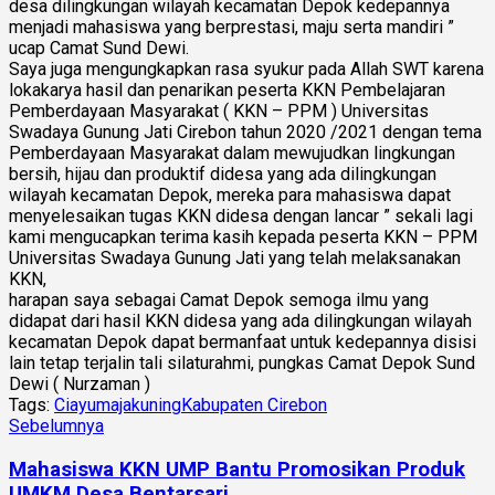
desa dilingkungan wilayah kecamatan Depok kedepannya
menjadi mahasiswa yang berprestasi, maju serta mandiri ”
ucap Camat Sund Dewi.
Saya juga mengungkapkan rasa syukur pada Allah SWT karena
lokakarya hasil dan penarikan peserta KKN Pembelajaran
Pemberdayaan Masyarakat ( KKN – PPM ) Universitas
Swadaya Gunung Jati Cirebon tahun 2020 /2021 dengan tema
Pemberdayaan Masyarakat dalam mewujudkan lingkungan
bersih, hijau dan produktif didesa yang ada dilingkungan
wilayah kecamatan Depok, mereka para mahasiswa dapat
menyelesaikan tugas KKN didesa dengan lancar ” sekali lagi
kami mengucapkan terima kasih kepada peserta KKN – PPM
Universitas Swadaya Gunung Jati yang telah melaksanakan
KKN,
harapan saya sebagai Camat Depok semoga ilmu yang
didapat dari hasil KKN didesa yang ada dilingkungan wilayah
kecamatan Depok dapat bermanfaat untuk kedepannya disisi
lain tetap terjalin tali silaturahmi, pungkas Camat Depok Sund
Dewi ( Nurzaman )
Tags:
Ciayumajakuning
Kabupaten Cirebon
Sebelumnya
Mahasiswa KKN UMP Bantu Promosikan Produk
UMKM Desa Bentarsari